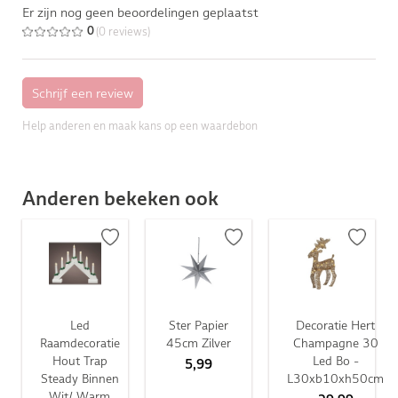
Er zijn nog geen beoordelingen geplaatst
(0 reviews)
0
Help anderen en maak kans op een waardebon
Anderen bekeken ook
Led
Ster Papier
Decoratie Hert
Raamdecoratie
45cm Zilver
Champagne 30
Hout Trap
Led Bo -
5,99
Steady Binnen
L30xb10xh50cm
Wit/ Warm