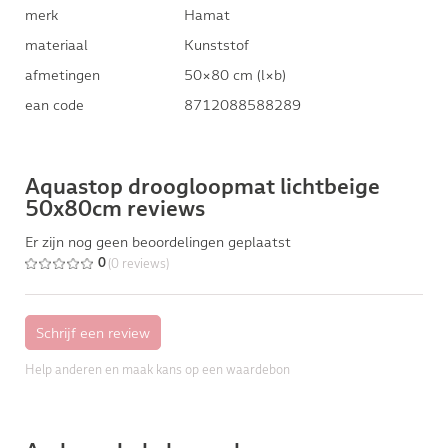
merk
Hamat
materiaal
Kunststof
afmetingen
50×80 cm (l×b)
ean code
8712088588289
Aquastop droogloopmat lichtbeige
50x80cm reviews
Er zijn nog geen beoordelingen geplaatst
(0 reviews)
0
Help anderen en maak kans op een waardebon