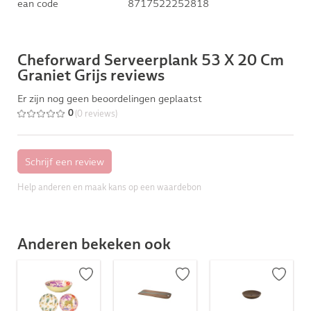
ean code
8717522252818
Cheforward Serveerplank 53 X 20 Cm
Graniet Grijs reviews
Er zijn nog geen beoordelingen geplaatst
(0 reviews)
0
Help anderen en maak kans op een waardebon
Anderen bekeken ook