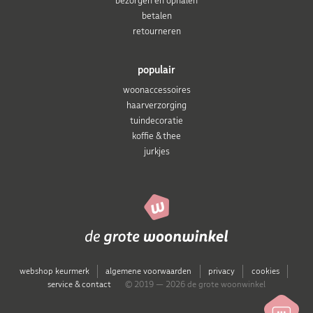
bezorgen en ophalen
betalen
retourneren
populair
woonaccessoires
haarverzorging
tuindecoratie
koffie & thee
jurkjes
webshop keurmerk
algemene voorwaarden
privacy
cookies
service & contact
© 2019 — 2026 de grote woonwinkel