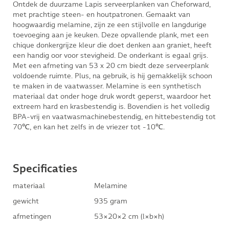
Ontdek de duurzame Lapis serveerplanken van Cheforward,
met prachtige steen- en houtpatronen. Gemaakt van
hoogwaardig melamine, zijn ze een stijlvolle en langdurige
toevoeging aan je keuken. Deze opvallende plank, met een
chique donkergrijze kleur die doet denken aan graniet, heeft
een handig oor voor stevigheid. De onderkant is egaal grijs.
Met een afmeting van 53 x 20 cm biedt deze serveerplank
voldoende ruimte. Plus, na gebruik, is hij gemakkelijk schoon
te maken in de vaatwasser. Melamine is een synthetisch
materiaal dat onder hoge druk wordt geperst, waardoor het
extreem hard en krasbestendig is. Bovendien is het volledig
BPA-vrij en vaatwasmachinebestendig, en hittebestendig tot
70℃, en kan het zelfs in de vriezer tot -10℃.
Specificaties
materiaal
Melamine
gewicht
935 gram
afmetingen
53×20×2 cm (l×b×h)