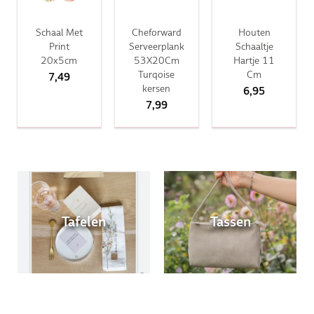
Schaal Met
Cheforward
Houten
Print
Serveerplank
Schaaltje
20x5cm
53X20Cm
Hartje 11
Turqoise
Cm
7,49
kersen
6,95
7,99
Tafelen
Tassen