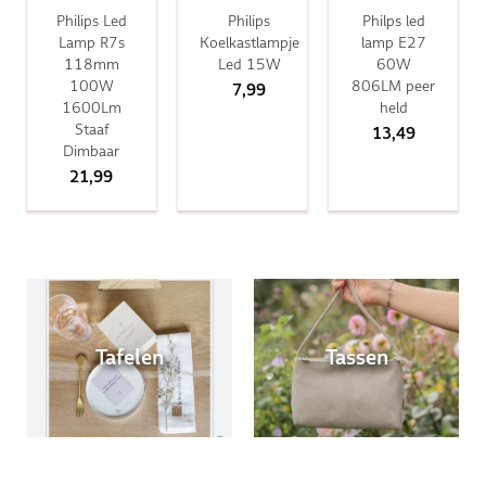
Philips Led
Philips
Philps led
Lamp R7s
Koelkastlampje
lamp E27
118mm
Led 15W
60W
100W
806LM peer
7,99
1600Lm
held
Staaf
13,49
Dimbaar
21,99
Tafelen
Tassen