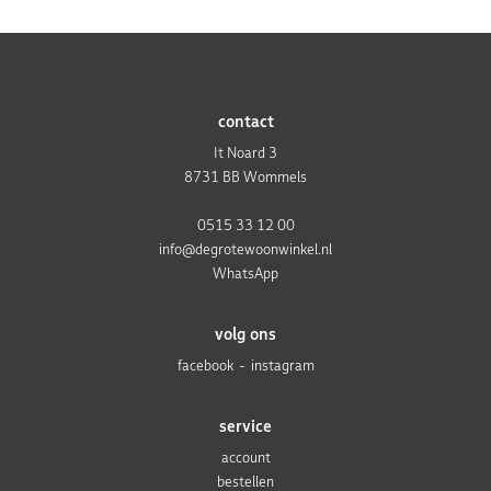
contact
It Noard 3
8731 BB Wommels
0515 33 12 00
info@degrotewoonwinkel.nl
WhatsApp
volg ons
facebook
instagram
service
account
bestellen