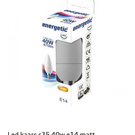
Led kaars c35 40w e14 matt