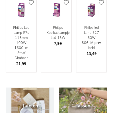
Philips Led
Philips
Philps led
Lamp R7s
Koelkastlampje
lamp E27
118mm
Led 15W
60W
100W
806LM peer
7,99
1600Lm
held
Staaf
13,49
Dimbaar
21,99
Tafelen
Tassen