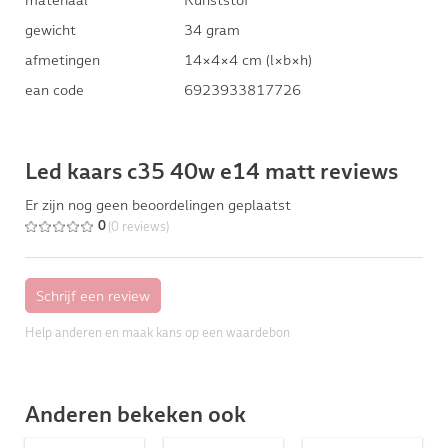
gewicht
34 gram
afmetingen
14×4×4 cm (l×b×h)
ean code
6923933817726
Led kaars c35 40w e14 matt reviews
Er zijn nog geen beoordelingen geplaatst
(0 reviews)
0
Help anderen en maak kans op een waardebon
Anderen bekeken ook