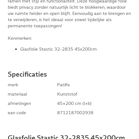
ramen met stijl en functionaliteit. Deze hoogwaardige folie
biedt privacy zonder natuurlijk licht te blokkeren, waardoor
uw ruimte helder en open blijft. Eenvoudig aan te brengen en
te verwijderen, is het ideaal voor zowel tijdelijke als
permanente toepassingen!
Kenmerken:
Glasfolie Stastic 32-2835 45x200cm
Specificaties
merk
Patifix
materiaal
Kunststof
afmetingen
45×200 cm (l×b)
ean code
8712187002938
Glasfolie Stastic 32-2835 45x200cm