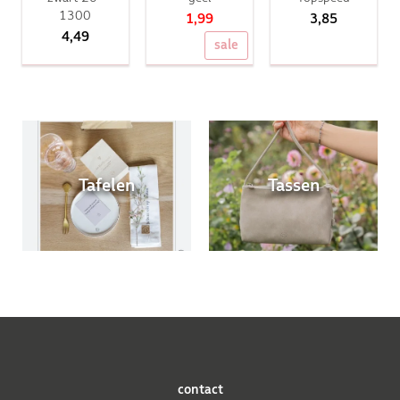
1300
1,99
3,85
4,49
sale
Tafelen
Tassen
contact