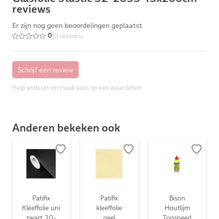
reviews
Er zijn nog geen beoordelingen geplaatst
(0 reviews)
0
Help anderen en maak kans op een waardebon
Anderen bekeken ook
Patifix
Patifix
Bison
Kleeffolie uni
kleeffolie
Houtlijm
zwart 20-
geel
Topspeed