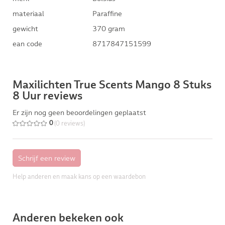
materiaal
Paraffine
gewicht
370 gram
ean code
8717847151599
Maxilichten True Scents Mango 8 Stuks
8 Uur reviews
Er zijn nog geen beoordelingen geplaatst
(0 reviews)
0
Help anderen en maak kans op een waardebon
Anderen bekeken ook