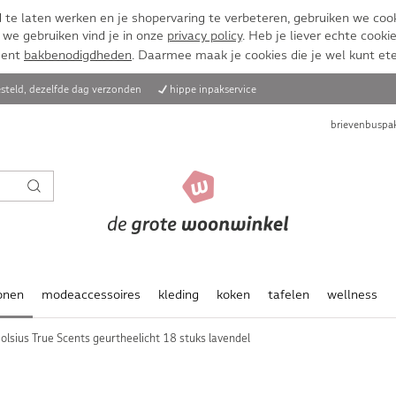
te laten werken en je shopervaring te verbeteren, gebruiken we cook
 we gebruiken vind je in onze
privacy policy
. Heb je liever echte cookie
ment
bakbenodigdheden
. Daarmee maak je cookies die je wel kunt et
steld, dezelfde dag verzonden
hippe inpakservice
brievenbuspak
onen
modeaccessoires
kleding
koken
tafelen
wellness
olsius True Scents geurtheelicht 18 stuks lavendel