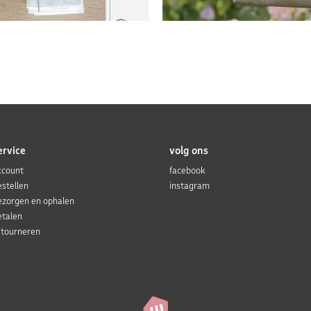
ervice
volg ons
ccount
facebook
estellen
instagram
ezorgen en ophalen
etalen
etourneren