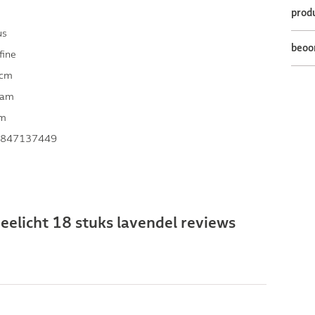
prod
us
beoo
fine
 cm
ram
cm
847137449
eelicht 18 stuks lavendel reviews