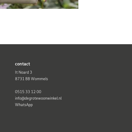
contact
It Noard 3
8731 BB Wommels
0515 33 12 00
info@degrotewoonwinkel.nl
WhatsApp