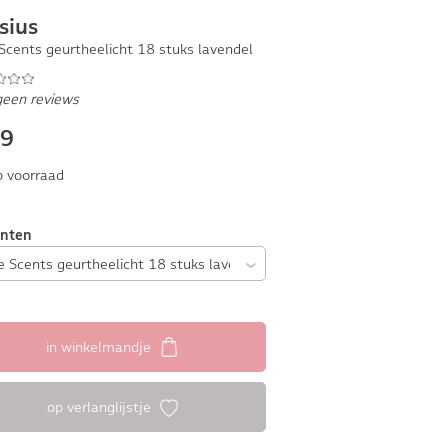
sius
Scents geurtheelicht 18 stuks lavendel
geen reviews
49
 voorraad
anten
in winkelmandje
op verlanglijstje