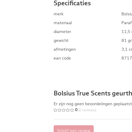
Specificaties
merk
Bolsi
materiaal
Paraf
diameter
11,5
gewicht
81 g
afmetingen
3,1 
ean code
8717
Bolsius True Scents geurth
Er zijn nog geen beoordelingen geplaatst
(0 reviews)
0