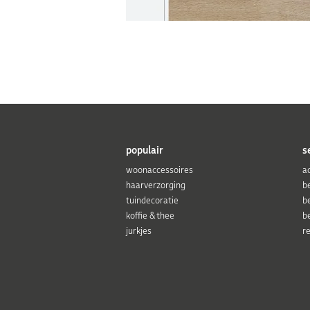
populair
s
woonaccessoires
a
haarverzorging
b
tuindecoratie
b
koffie & thee
b
jurkjes
r