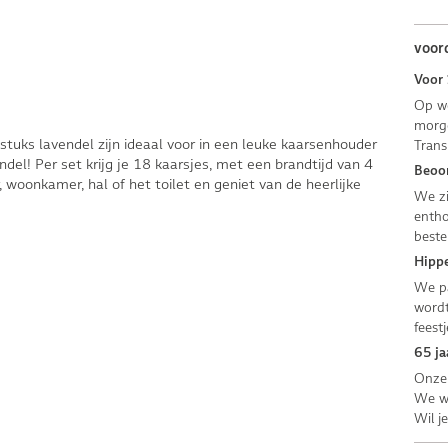
voor
Voor 
Op we
morge
stuks lavendel zijn ideaal voor in een leuke kaarsenhouder
Trans
ndel! Per set krijg je 18 kaarsjes, met een brandtijd van 4
Beoor
 woonkamer, hal of het toilet en geniet van de heerlijke
We zi
entho
beste
Hippe
We pa
wordt
feestj
65 ja
Onze 
We we
Wil j