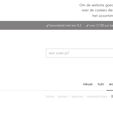
Om de website goed 
over de cookies die
het assorti
beoordeeld met een 9,2
voor 17:00 uur be
nieuw
tuin
w
home
wonen
kaarsen
waxinelichtjes
B