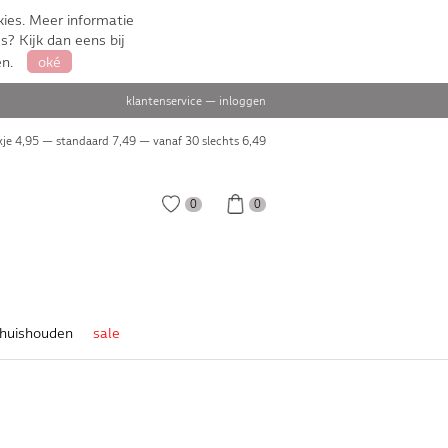
ies. Meer informatie
s? Kijk dan eens bij
en.
oké
klantenservice
—
inloggen
je 4,95 — standaard 7,49 — vanaf 30 slechts
6,49
0
0
huishouden
sale