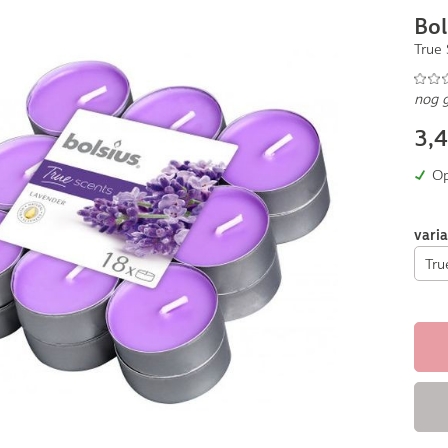
Bol
True 
nog 
3,
Op
vari