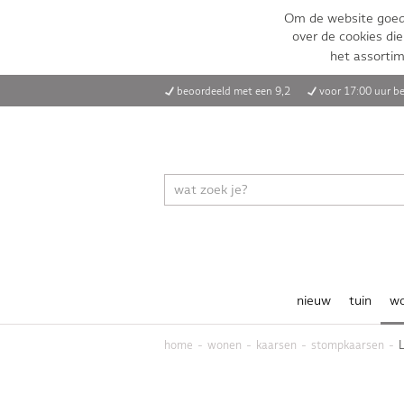
Om de website goed 
over de cookies die
het assorti
beoordeeld met een 9,2
voor 17:00 uur be
nieuw
tuin
w
home
wonen
kaarsen
stompkaarsen