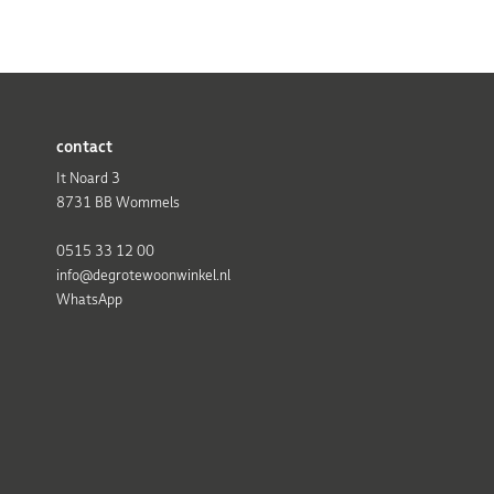
contact
It Noard 3
8731 BB Wommels
0515 33 12 00
info@degrotewoonwinkel.nl
WhatsApp