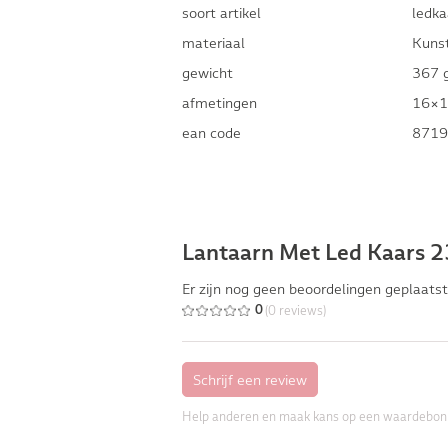
soort artikel
ledka
materiaal
Kuns
gewicht
367 
afmetingen
16×1
ean code
8719
Lantaarn Met Led Kaars 
Er zijn nog geen beoordelingen geplaatst
(0 reviews)
0
Help anderen en maak kans op een waardebon