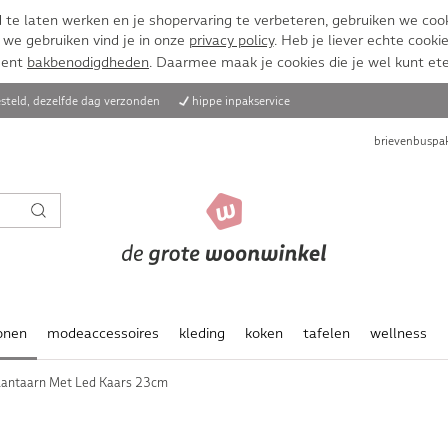
te laten werken en je shopervaring te verbeteren, gebruiken we cook
 we gebruiken vind je in onze
privacy policy
. Heb je liever echte cookie
ment
bakbenodigdheden
. Daarmee maak je cookies die je wel kunt et
steld, dezelfde dag verzonden
hippe inpakservice
brievenbuspak
onen
modeaccessoires
kleding
koken
tafelen
wellness
Lantaarn Met Led Kaars 23cm