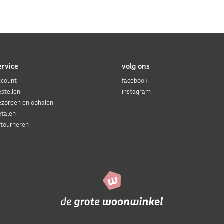
ervice
volg ons
ccount
facebook
estellen
instagram
ezorgen en ophalen
etalen
etourneren