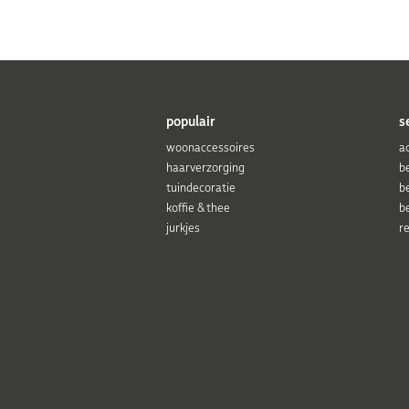
populair
s
woonaccessoires
a
haarverzorging
b
tuindecoratie
b
koffie & thee
b
jurkjes
r