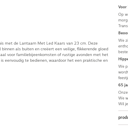
Voor 
Op we
morge
Trans
Beoor
We zi
huis met de Lantaarn Met Led Kaars van 23 cm. Deze
entho
binnen als buiten en creëert een veilige, flikkerende gloed
beste
eaal voor familiebijeenkomsten of rustige avonden met het
Hippe
n is eenvoudig te bedienen, waardoor het een praktische en
We pa
wordt
feestj
65 ja
Onze 
We we
Wil j
prod