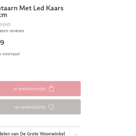
taarn Met Led Kaars
cm
geen reviews
99
 voorraad
in winkelmandje
op verlanglijstje
delen van De Grote Woonwinkel