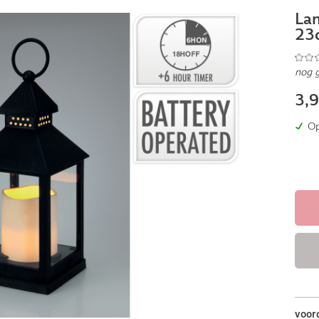
Lan
23
nog 
3,
Op
voor