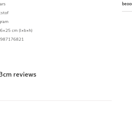
ars
beoo
tstof
gram
6×25 cm (l×b×h)
987176821
23cm reviews