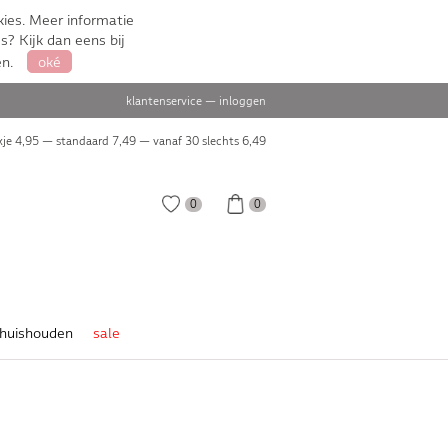
ies. Meer informatie
s? Kijk dan eens bij
en.
oké
klantenservice
—
inloggen
je 4,95 — standaard 7,49 — vanaf 30 slechts
6,49
0
0
huishouden
sale