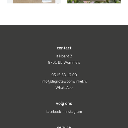
contact
It Noard 3
8731 BB Wommels
0515 33 12 00
info@degrotewoonwinkel.nl
WhatsApp
volg ons
facebook
instagram
service