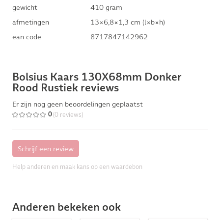
gewicht
410 gram
afmetingen
13×6,8×1,3 cm (l×b×h)
ean code
8717847142962
Bolsius Kaars 130X68mm Donker
Rood Rustiek reviews
Er zijn nog geen beoordelingen geplaatst
(0 reviews)
0
Help anderen en maak kans op een waardebon
Anderen bekeken ook