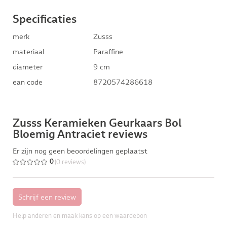
Specificaties
merk
Zusss
materiaal
Paraffine
diameter
9 cm
ean code
8720574286618
Zusss Keramieken Geurkaars Bol
Bloemig Antraciet reviews
Er zijn nog geen beoordelingen geplaatst
(0 reviews)
0
Help anderen en maak kans op een waardebon