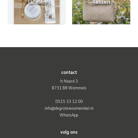
Tafelen
Tassen
contact
It Noard 3
8731 BB Wommels
0515 33 12 00
info@degrotewoonwinkel.nl
WhatsApp
volg ons