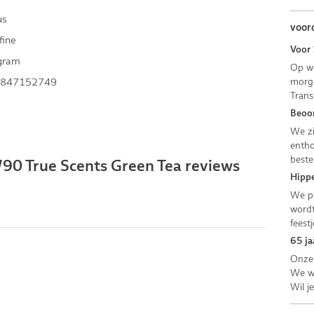
us
voor
fine
Voor 
gram
Op we
847152749
morge
Trans
Beoor
We zi
entho
beste
/90 True Scents Green Tea reviews
Hippe
We pa
wordt
feestj
65 ja
Onze 
We we
Wil j