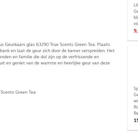
Li
Ge
bl
vi
9
ius Geurkaars glas 63/90 True Scents Green Tea. Plaats
bank en laat de geur zich door de kamer verspreiden. Het
nden en familie die dol zijn op de verfrissende en
uit en geniet van de warmte en heerlijke geur van deze
S
 Scents Green Tea
Ge
wi
R
Re
1