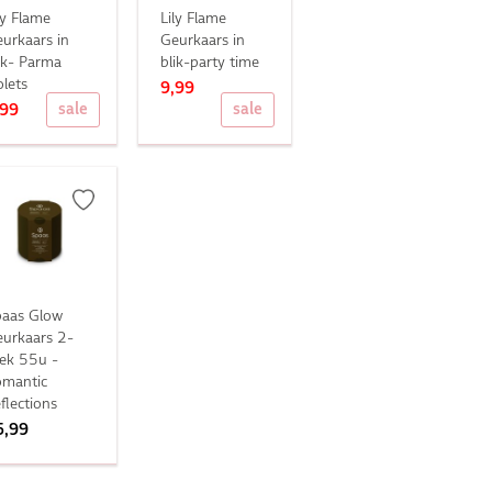
ly Flame
Lily Flame
urkaars in
Geurkaars in
ik- Parma
blik-party time
olets
9,99
sale
sale
,99
paas Glow
urkaars 2-
ek 55u -
omantic
flections
5,99