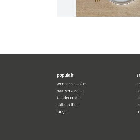
populair
s
woonaccessoires
a
haarverzorging
b
tuindecoratie
b
koffie & thee
b
jurkjes
r