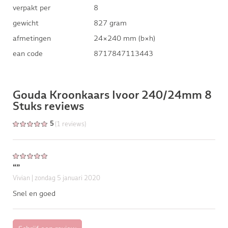
verpakt per
8
gewicht
827 gram
afmetingen
24×240 mm (b×h)
ean code
8717847113443
Gouda Kroonkaars Ivoor 240/24mm 8
Stuks reviews
(1 reviews)
5
“”
Vivian
| zondag 5 januari 2020
Snel en goed