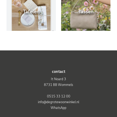
Tafelen
Tassen
contact
It Noard 3
8731 BB Wommels
0515 33 12 00
info@degrotewoonwinkel.nl
WhatsApp