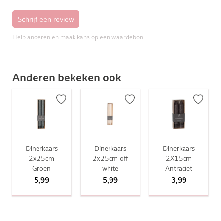
Help anderen en maak kans op een waardebon
Anderen bekeken ook
Dinerkaars
Dinerkaars
Dinerkaars
2x25cm
2x25cm off
2X15cm
Groen
white
Antraciet
5,99
5,99
3,99