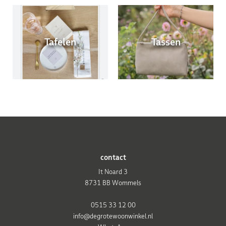
Tafelen
Tassen
contact
It Noard 3
8731 BB Wommels
0515 33 12 00
info@degrotewoonwinkel.nl