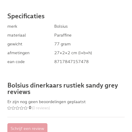
Specificaties
merk
Bolsius
materiaal
Paraffine
gewicht
77 gram
afmetingen
27×2×2 cm (l×b×h)
ean code
8717847157478
Bolsius dinerkaars rustiek sandy grey
reviews
Er zijn nog geen beoordelingen geplaatst
(0 reviews)
0