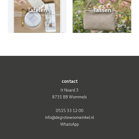
Tafelen
Tassen
contact
It Noard 3
8731 BB Wommels
0515 33 12 00
info@degrotewoonwinkel.nl
WhatsApp