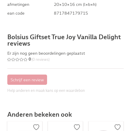
afmetingen
20×10×16 cm (l×b×h)
ean code
8717847179715
Bolsius Giftset True Joy Vanilla Delight
reviews
Er zijn nog geen beoordelingen geplaatst
(0 reviews)
0
Help anderen en maak kans op een waardebon
Anderen bekeken ook