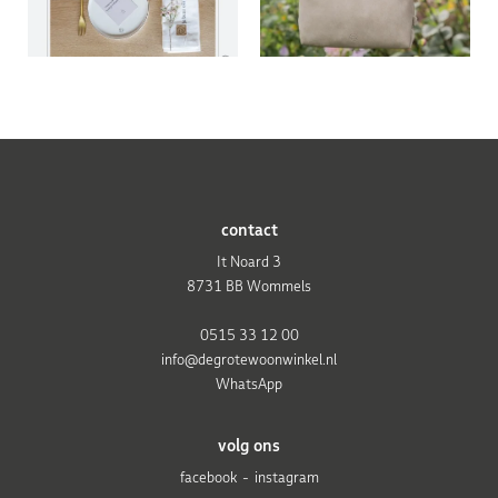
contact
It Noard 3
8731 BB Wommels
0515 33 12 00
info@degrotewoonwinkel.nl
WhatsApp
volg ons
facebook
instagram