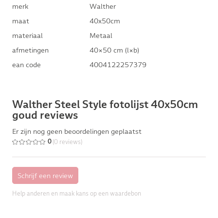
merk
Walther
maat
40x50cm
materiaal
Metaal
afmetingen
40×50 cm (l×b)
ean code
4004122257379
Walther Steel Style fotolijst 40x50cm
goud reviews
Er zijn nog geen beoordelingen geplaatst
(0 reviews)
0
Help anderen en maak kans op een waardebon