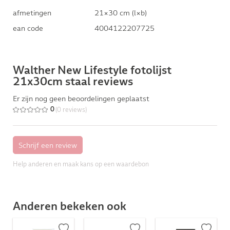
afmetingen
21×30 cm (l×b)
ean code
4004122207725
Walther New Lifestyle fotolijst
21x30cm staal reviews
Er zijn nog geen beoordelingen geplaatst
(0 reviews)
0
Help anderen en maak kans op een waardebon
Anderen bekeken ook