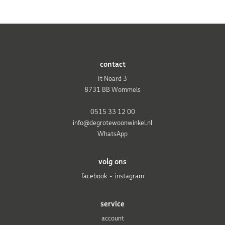
contact
It Noard 3
8731 BB Wommels
0515 33 12 00
info@degrotewoonwinkel.nl
WhatsApp
volg ons
facebook
instagram
service
account