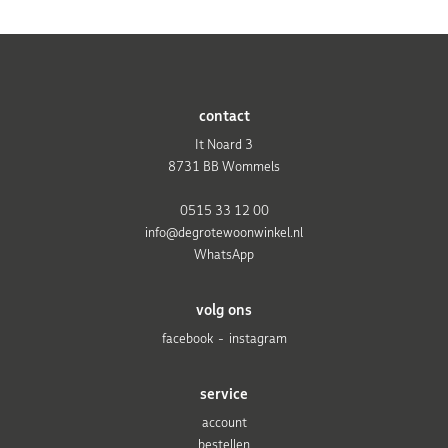
contact
It Noard 3
8731 BB Wommels
0515 33 12 00
info@degrotewoonwinkel.nl
WhatsApp
volg ons
facebook
instagram
service
account
bestellen