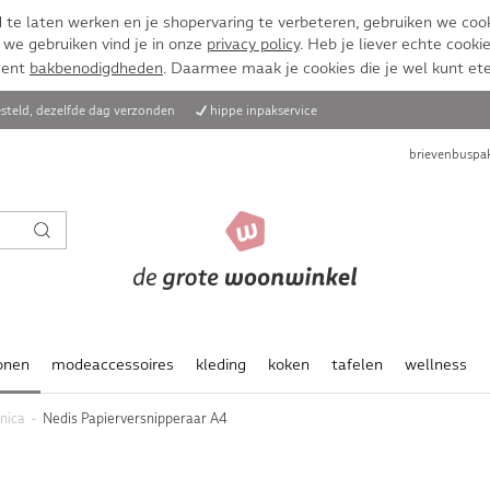
te laten werken en je shopervaring te verbeteren, gebruiken we cook
 we gebruiken vind je in onze
privacy policy
. Heb je liever echte cookie
ment
bakbenodigdheden
. Daarmee maak je cookies die je wel kunt et
steld, dezelfde dag verzonden
hippe inpakservice
brievenbuspak
onen
modeaccessoires
kleding
koken
tafelen
wellness
onica
Nedis Papierversnipperaar A4