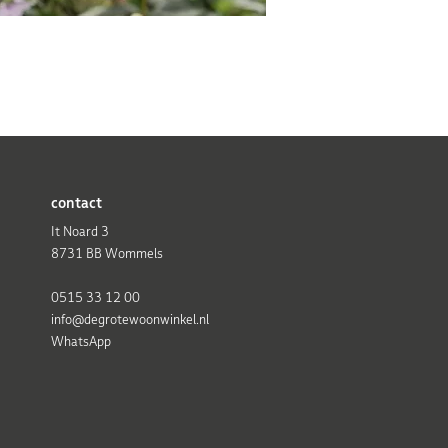
contact
It Noard 3
8731 BB Wommels
0515 33 12 00
info@degrotewoonwinkel.nl
WhatsApp