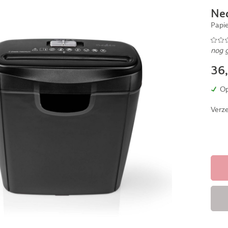
Ne
Papi
nog 
36
Op
Verze