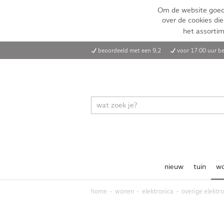
Om de website goed 
over de cookies die
het assorti
beoordeeld met een 9,2
voor 17:00 uur be
nieuw
tuin
w
home
wonen
elektronica
overige elektr