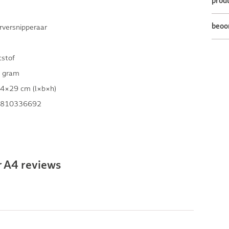
prod
beoo
rversnipperaar
s
tstof
 gram
4×29 cm (l×b×h)
810336692
r A4 reviews