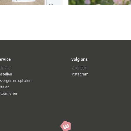
ervice
volg ons
ccount
facebook
estellen
instagram
ezorgen en ophalen
etalen
etourneren