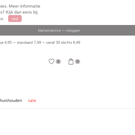
ies. Meer informatie
s? Kijk dan eens bij
en.
oké
klantenservice
—
inloggen
je 4,95 — standaard 7,49 — vanaf 30 slechts
6,49
0
0
huishouden
sale