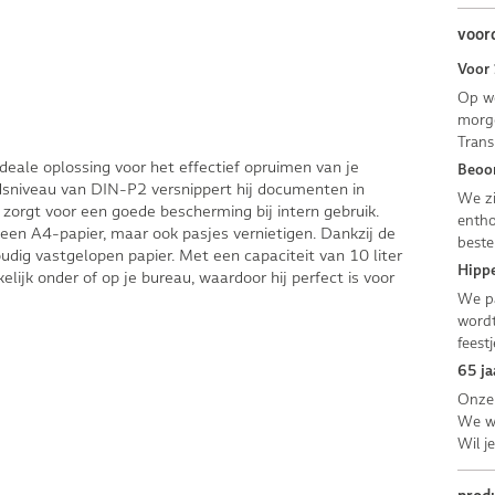
voor
Voor 
Op we
morge
Trans
deale oplossing voor het effectief opruimen van je
Beoor
dsniveau van DIN-P2 versnippert hij documenten in
We zi
zorgt voor een goede bescherming bij intern gebruik.
entho
leen A4-papier, maar ook pasjes vernietigen. Dankzij de
beste
dig vastgelopen papier. Met een capaciteit van 10 liter
Hippe
ijk onder of op je bureau, waardoor hij perfect is voor
We pa
wordt
feestj
65 ja
Onze 
We we
Wil j