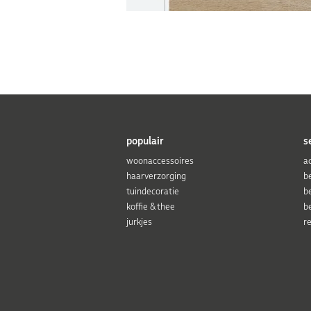
populair
s
woonaccessoires
a
haarverzorging
b
tuindecoratie
b
koffie & thee
b
jurkjes
r