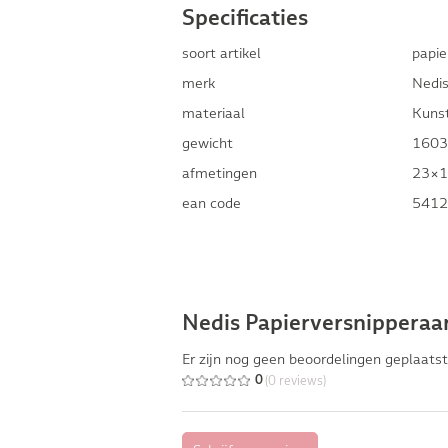
Specificaties
soort artikel
papie
merk
Nedi
materiaal
Kuns
gewicht
1603
afmetingen
23×1
ean code
5412
Nedis Papierversnipperaa
Er zijn nog geen beoordelingen geplaatst
(0 reviews)
0