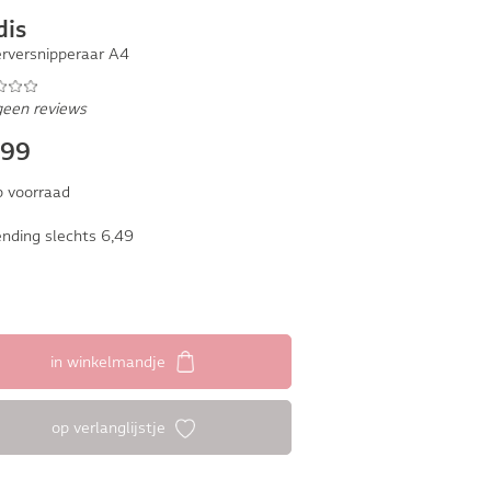
dis
erversnipperaar A4
geen reviews
,99
 voorraad
nding slechts 6,49
in winkelmandje
op verlanglijstje