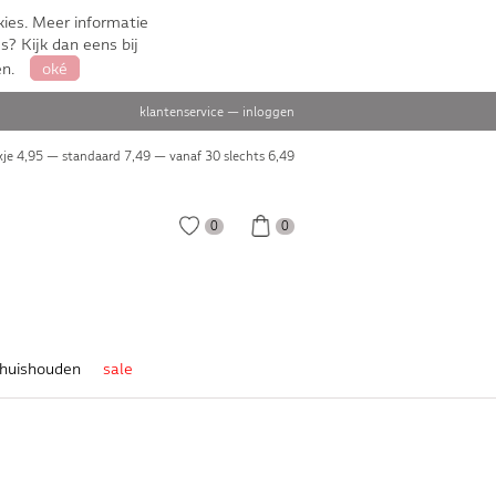
ies. Meer informatie
s? Kijk dan eens bij
en.
oké
klantenservice
—
inloggen
je 4,95 — standaard 7,49 — vanaf 30 slechts
6,49
0
0
huishouden
sale