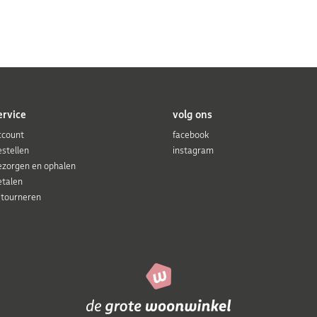
ervice
volg ons
ccount
facebook
estellen
instagram
ezorgen en ophalen
etalen
etourneren