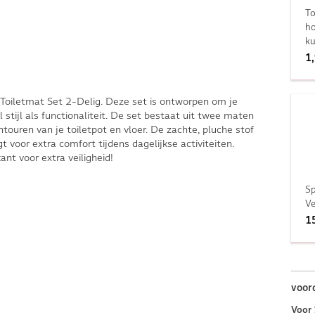
To
h
ku
1
oiletmat Set 2-Delig. Deze set is ontworpen om je
tijl als functionaliteit. De set bestaat uit twee maten
ntouren van je toiletpot en vloer. De zachte, pluche stof
t voor extra comfort tijdens dagelijkse activiteiten.
nt voor extra veiligheid!
Sp
Ve
1
voor
Voor 