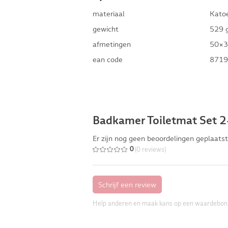
materiaal
Kato
gewicht
529 
afmetingen
50×3
ean code
8719
Badkamer Toiletmat Set 2
Er zijn nog geen beoordelingen geplaatst
(0 reviews)
0
Help anderen en maak kans op een waardebon