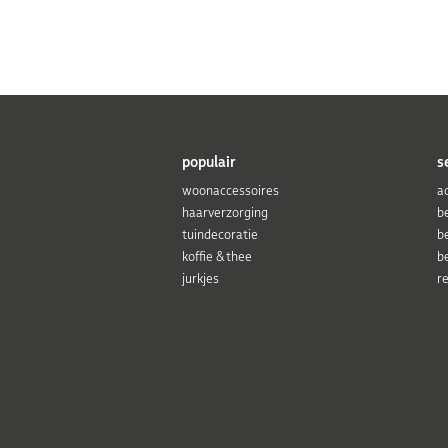
populair
s
woonaccessoires
a
haarverzorging
b
tuindecoratie
b
koffie & thee
b
jurkjes
r