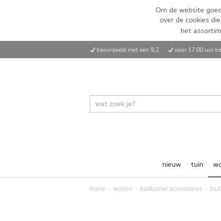
Om de website goed 
over de cookies die
het assorti
beoordeeld met een 9,2
voor 17:00 uur be
nieuw
tuin
w
home
wonen
badkamer accessoires
bad