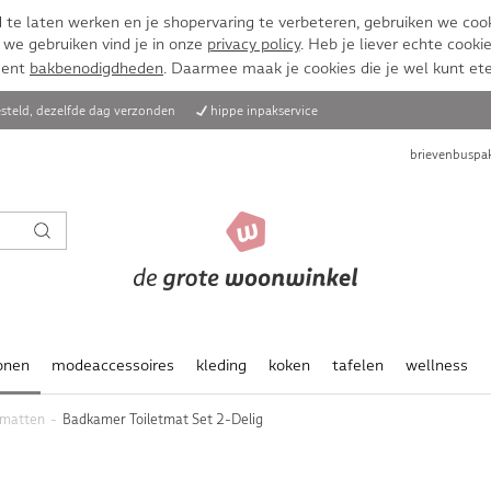
te laten werken en je shopervaring te verbeteren, gebruiken we cook
 we gebruiken vind je in onze
privacy policy
. Heb je liever echte cookie
ment
bakbenodigdheden
. Daarmee maak je cookies die je wel kunt et
steld, dezelfde dag verzonden
hippe inpakservice
brievenbuspak
onen
modeaccessoires
kleding
koken
tafelen
wellness
matten
Badkamer Toiletmat Set 2-Delig