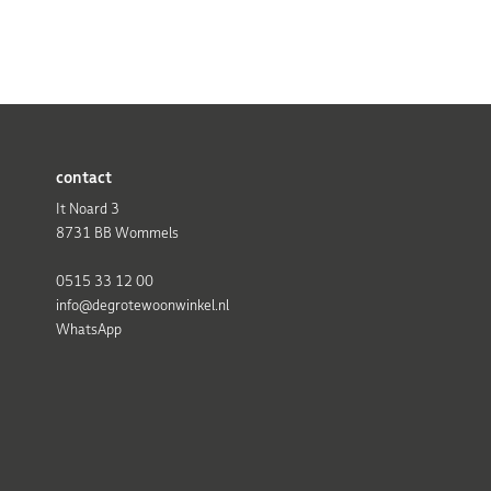
contact
It Noard 3
8731 BB Wommels
0515 33 12 00
info@degrotewoonwinkel.nl
WhatsApp