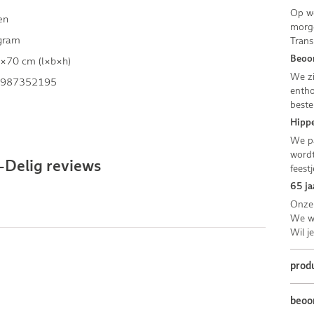
Op we
en
morge
gram
Trans
Beoor
×70 cm (l×b×h)
We zi
987352195
entho
beste
Hippe
We pa
wordt
-Delig reviews
feestj
65 ja
Onze 
We we
Wil j
prod
beoo