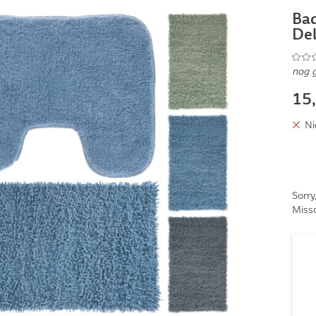
Bad
Del
nog 
15
Ni
Sorry
Missc