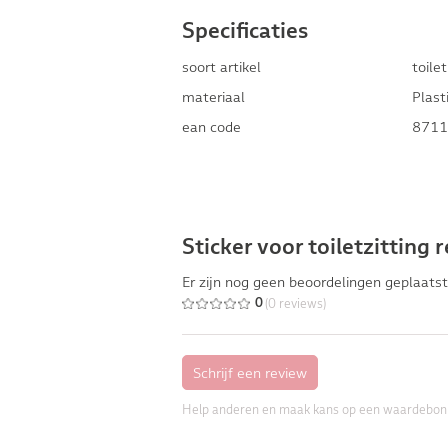
Specificaties
soort artikel
toilet
materiaal
Plast
ean code
8711
Sticker voor toiletzitting 
Er zijn nog geen beoordelingen geplaatst
(0 reviews)
0
Help anderen en maak kans op een waardebon