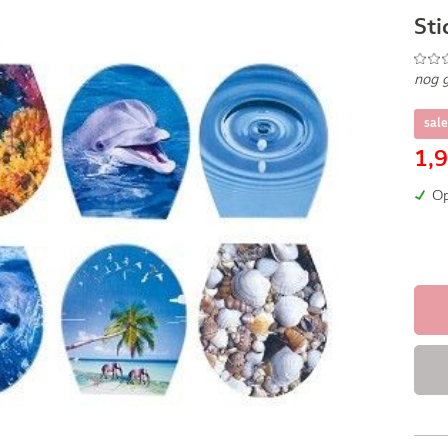
Sti
nog 
sale
1,
Op