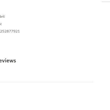
bril
ic
252877921
reviews