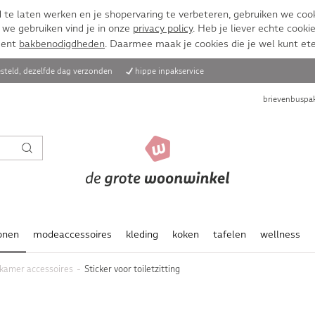
te laten werken en je shopervaring te verbeteren, gebruiken we cook
 we gebruiken vind je in onze
privacy policy
. Heb je liever echte cookie
ment
bakbenodigdheden
. Daarmee maak je cookies die je wel kunt et
steld, dezelfde dag verzonden
hippe inpakservice
brievenbuspak
onen
modeaccessoires
kleding
koken
tafelen
wellness
kamer accessoires
Sticker voor toiletzitting