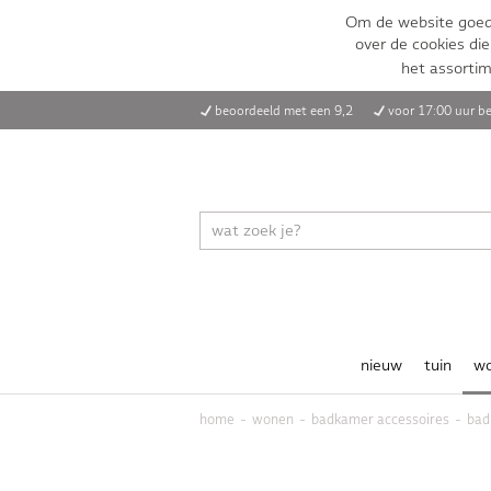
Om de website goed 
over de cookies die
het assorti
beoordeeld met een 9,2
voor 17:00 uur be
nieuw
tuin
w
home
wonen
badkamer accessoires
bad