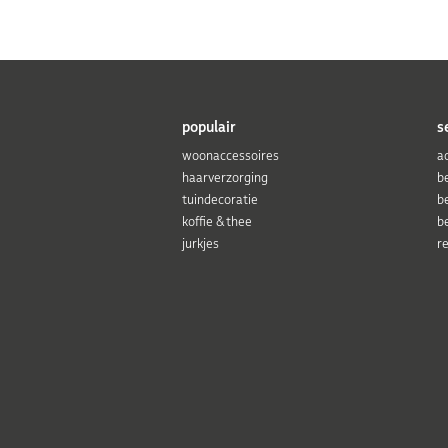
populair
s
woonaccessoires
a
haarverzorging
b
tuindecoratie
b
koffie & thee
b
jurkjes
r