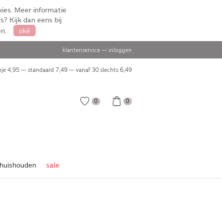
ies. Meer informatie
s? Kijk dan eens bij
en.
oké
klantenservice
—
inloggen
je 4,95 — standaard 7,49 — vanaf 30 slechts
6,49
0
0
huishouden
sale