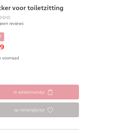
cker voor toiletzitting
geen reviews
!
99
 voorraad
in winkelmandje
op verlanglijstje