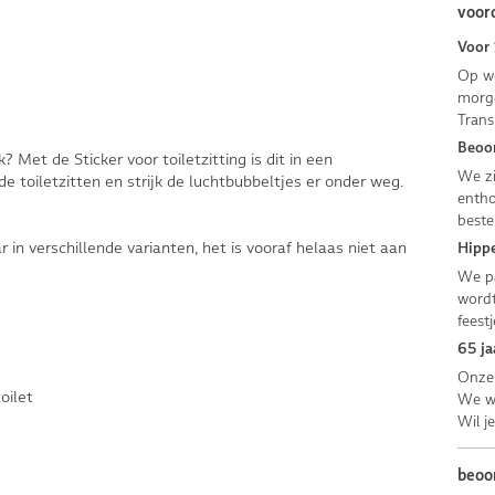
voor
Voor 
Op we
morge
Trans
Beoor
? Met de Sticker voor toiletzitting is dit in een
We zi
e toiletzitten en strijk de luchtbubbeltjes er onder weg.
entho
beste
ar in verschillende varianten, het is vooraf helaas niet aan
Hippe
We pa
wordt
feestj
65 ja
Onze 
oilet
We we
Wil j
beoo