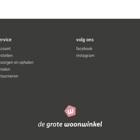
ervice
volg ons
ccount
facebook
estellen
instagram
ezorgen en ophalen
etalen
etourneren