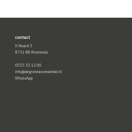
contact
It Noard 3
8731 BB Wommels
0515 33 12 00
info@degrotewoonwinkel.nl
WhatsApp