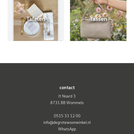
Tafelen
Tassen
contact
It Noard 3
8731 BB Wommels
0515 33 12 00
info@degrotewoonwinkel.nl
WhatsApp