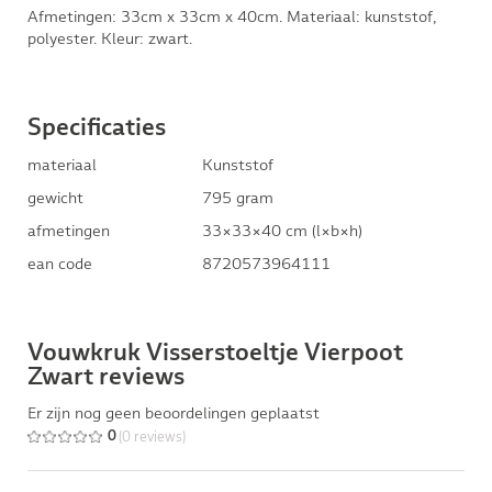
Afmetingen: 33cm x 33cm x 40cm. Materiaal: kunststof,
polyester. Kleur: zwart.
Specificaties
materiaal
Kunststof
gewicht
795 gram
afmetingen
33×33×40 cm (l×b×h)
ean code
8720573964111
Vouwkruk Visserstoeltje Vierpoot
Zwart reviews
Er zijn nog geen beoordelingen geplaatst
(0 reviews)
0