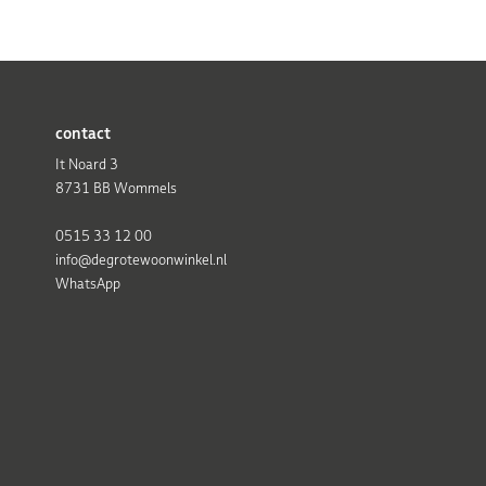
contact
It Noard 3
8731 BB Wommels
0515 33 12 00
info@degrotewoonwinkel.nl
WhatsApp