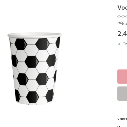
Voe
nog 
2,
Op
voor