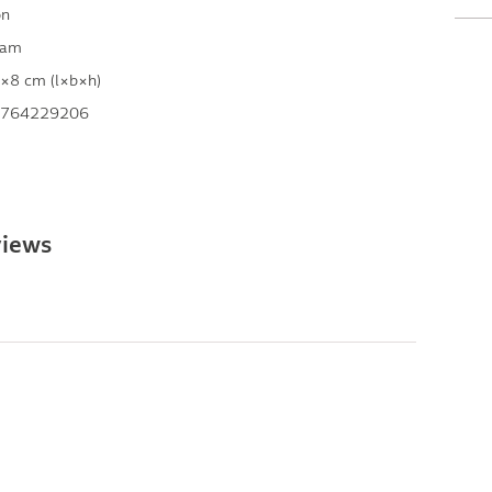
on
ram
×8 cm (l×b×h)
764229206
views