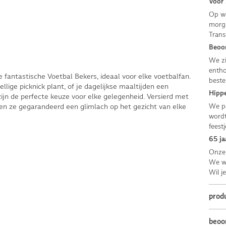
Voor 
Op we
morge
Trans
Beoor
We zi
entho
fantastische Voetbal Bekers, ideaal voor elke voetbalfan.
beste
llige picknick plant, of je dagelijkse maaltijden een
Hippe
zijn de perfecte keuze voor elke gelegenheid. Versierd met
We pa
en ze gegarandeerd een glimlach op het gezicht van elke
wordt
feestj
65 ja
Onze 
We we
Wil j
prod
beoo