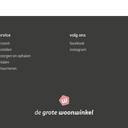
ervice
volg ons
ccount
facebook
estellen
instagram
ezorgen en ophalen
etalen
etourneren