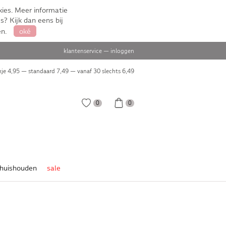
ies. Meer informatie
s? Kijk dan eens bij
en.
oké
klantenservice
—
inloggen
je 4,95 — standaard 7,49 — vanaf 30 slechts
6,49
0
0
huishouden
sale