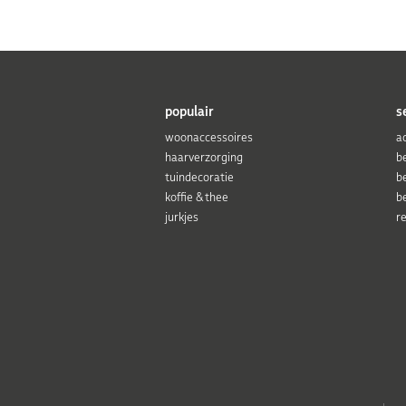
populair
s
woonaccessoires
a
haarverzorging
b
tuindecoratie
b
koffie & thee
b
jurkjes
r