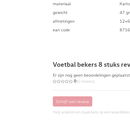
materiaal
Kart
gewicht
47 g
afmetingen
12×6
ean code
8716
Voetbal bekers 8 stuks re
Er zijn nog geen beoordelingen geplaatst
(0 reviews)
0
Help anderen en maak kans op een waardebon