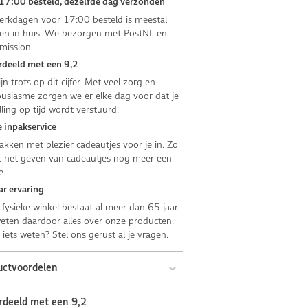
17:00 besteld, dezelfde dag verzonden
rkdagen voor 17:00 besteld is meestal
n in huis. We bezorgen met PostNL en
mission.
deeld met een 9,2
jn trots op dit cijfer. Met veel zorg en
usiasme zorgen we er elke dag voor dat je
lling op tijd wordt verstuurd.
 inpakservice
kken met plezier cadeautjes voor je in. Zo
 het geven van cadeautjes nog meer een
e.
ar ervaring
fysieke winkel bestaat al meer dan 65 jaar.
ten daardoor alles over onze producten.
e iets weten? Stel ons gerust al je vragen.
uctvoordelen
rdeeld met een 9,2