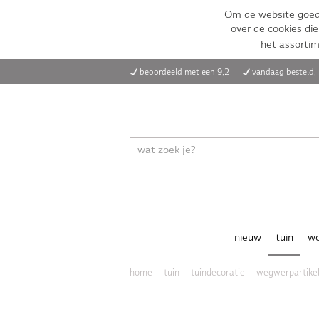
Om de website goed 
over de cookies die
het assorti
beoordeeld met een 9,2
vandaag besteld
nieuw
tuin
w
home
tuin
tuindecoratie
wegwerpartike