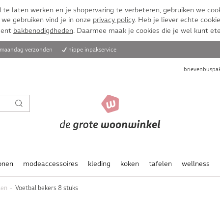
te laten werken en je shopervaring te verbeteren, gebruiken we cook
 we gebruiken vind je in onze
privacy policy
. Heb je liever echte cookie
ment
bakbenodigdheden
. Daarmee maak je cookies die je wel kunt et
, maandag verzonden
hippe inpakservice
brievenbuspak
onen
modeaccessoires
kleding
koken
tafelen
wellness
len
Voetbal bekers 8 stuks