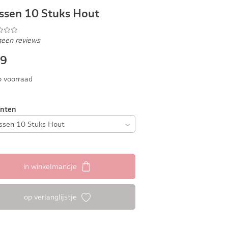
ssen 10 Stuks Hout
geen reviews
69
 voorraad
anten
in winkelmandje
op verlanglijstje