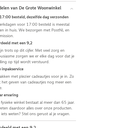
delen van De Grote Woonwinkel
17:00 besteld, dezelfde dag verzonden
rkdagen voor 17:00 besteld is meestal
n in huis. We bezorgen met PostNL en
mission.
deeld met een 9,2
jn trots op dit cijfer. Met veel zorg en
usiasme zorgen we er elke dag voor dat je
lling op tijd wordt verstuurd.
 inpakservice
kken met plezier cadeautjes voor je in. Zo
 het geven van cadeautjes nog meer een
e.
ar ervaring
fysieke winkel bestaat al meer dan 65 jaar.
ten daardoor alles over onze producten.
e iets weten? Stel ons gerust al je vragen.
rdeeld met een 9,2