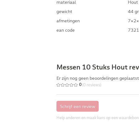
materiaal
Hout
gewicht
44 g
afmetingen
7×2×
ean code
7321
Messen 10 Stuks Hout re
Er zijn nog geen beoordelingen geplaatst
(0 reviews)
0
Help anderen en maak kans op een waardebon