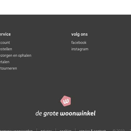
ervice
volg ons
ccount
facebook
estellen
instagram
ezorgen en ophalen
etalen
etourneren
lgemene voorwaarden
privacy
cookies
service & contact
© 2019 — 2