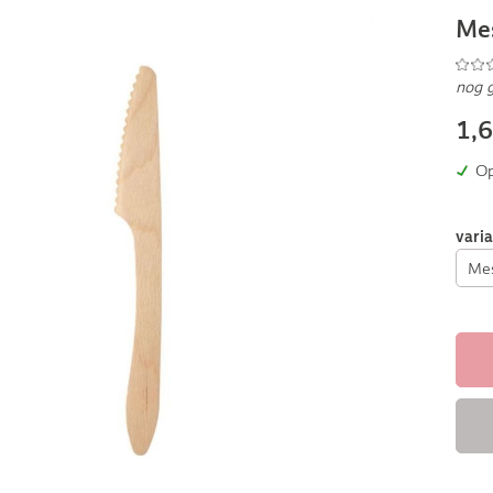
Me
nog 
1,
Op
vari