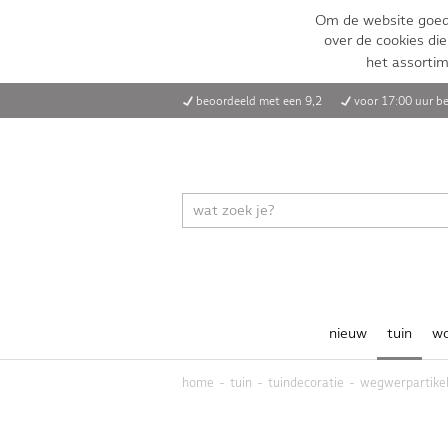
Om de website goed 
over de cookies die
het assorti
beoordeeld met een 9,2
voor 17:00 uur be
nieuw
tuin
w
home
tuin
tuindecoratie
wegwerpartike