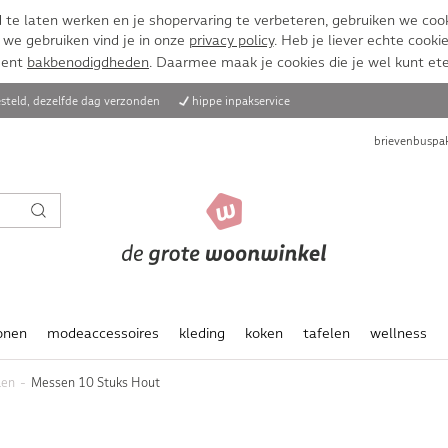
te laten werken en je shopervaring te verbeteren, gebruiken we cook
 we gebruiken vind je in onze
privacy policy
. Heb je liever echte cookie
ment
bakbenodigdheden
. Daarmee maak je cookies die je wel kunt et
steld, dezelfde dag verzonden
hippe inpakservice
brievenbuspak
onen
modeaccessoires
kleding
koken
tafelen
wellness
len
Messen 10 Stuks Hout