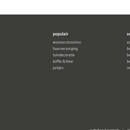
populair
s
woonaccessoires
a
haarverzorging
b
tuindecoratie
b
koffie & thee
b
jurkjes
r
webshop keurmerk
a