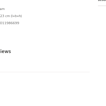
ram
23 cm (l×b×h)
011986699
views