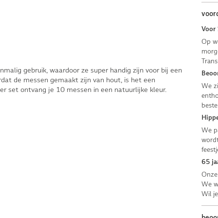
voor
Voor 
Op we
morge
Trans
malig gebruik, waardoor ze super handig zijn voor bij een
Beoor
rdat de messen gemaakt zijn van hout, is het een
We zi
r set ontvang je 10 messen in een natuurlijke kleur.
entho
beste
Hippe
We pa
wordt
feestj
65 ja
Onze 
We we
Wil j
beoo