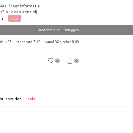
ies. Meer informatie
s? Kijk dan eens bij
en.
oké
klantenservice
—
inloggen
je 4,95 — standaard 7,49 — vanaf 30 slechts
6,49
0
0
huishouden
sale