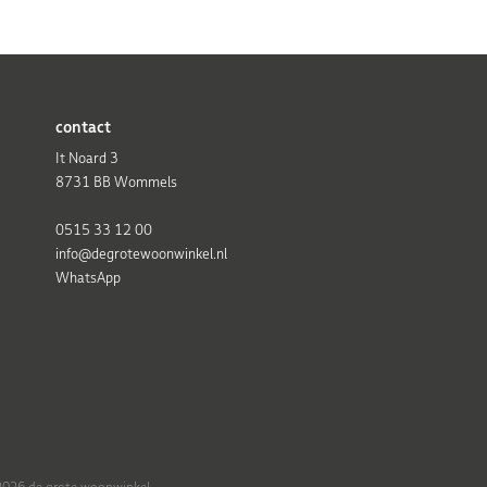
contact
It Noard 3
8731 BB Wommels
0515 33 12 00
info@degrotewoonwinkel.nl
WhatsApp
026 de grote woonwinkel