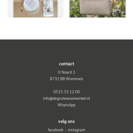
contact
It Noard 3
8731 BB Wommels
0515 33 12 00
info@degrotewoonwinkel.nl
WhatsApp
volg ons
facebook
instagram