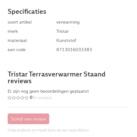
Specificaties
soort artikel
verwarming
merk
Tristar
materiaal
Kunststof
ean code
8713016033383
Tristar Terrasverwarmer Staand
reviews
Er zijn nog geen beoordelingen geplaatst
(0 reviews)
0
Help anderen en maak kans op een waardebon