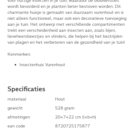
voor nuttige insecten in je tuin, waardoor de biodiversiteit
wordt bevorderd en je planten beter bestoven worden. Dit
charmante huisje is gemaakt van duurzaam vurenhout en is
niet alleen functioneel, maar ook een decoratieve toevoeging
aan je tuin. Het ontwerp met verschillende compartimenten
trekt een verscheidenheid aan insecten aan, zoals bijen,
lieveheersbeestjes en vlinders, die helpen bij het bestrijden
van plagen en het verbeteren van de gezondheid van je tuin!
Kenmerken:
Insectenhuis Vurenhout
Specificaties
materiaal
Hout
gewicht
528 gram
afmetingen
20×7×22 cm (l×b×h)
ean code
8720725175877