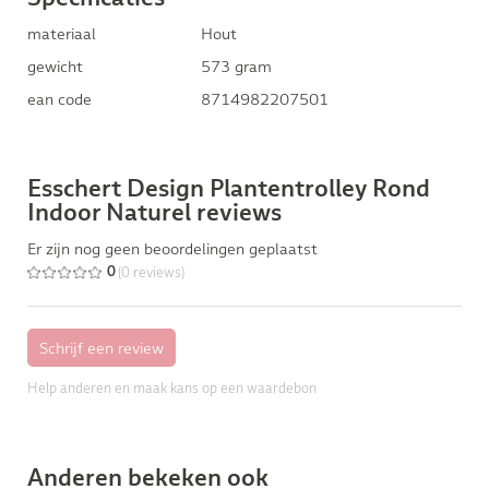
materiaal
Hout
gewicht
573 gram
ean code
8714982207501
Esschert Design Plantentrolley Rond
Indoor Naturel reviews
Er zijn nog geen beoordelingen geplaatst
(0 reviews)
0
Help anderen en maak kans op een waardebon
Anderen bekeken ook