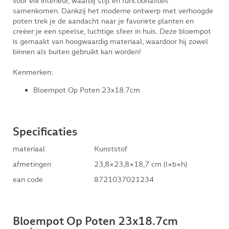
voor elk interieur, waarbij stijl en functionaliteit
samenkomen. Dankzij het moderne ontwerp met verhoogde
poten trek je de aandacht naar je favoriete planten en
creëer je een speelse, luchtige sfeer in huis. Deze bloempot
is gemaakt van hoogwaardig materiaal, waardoor hij zowel
binnen als buiten gebruikt kan worden!
Kenmerken:
Bloempot Op Poten 23x18.7cm
Specificaties
materiaal
Kunststof
afmetingen
23,8×23,8×18,7 cm (l×b×h)
ean code
8721037021234
Bloempot Op Poten 23x18.7cm