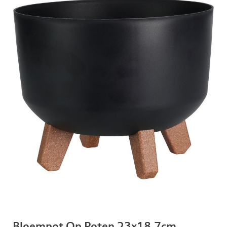
Bloempot Op Poten 23x18.7cm