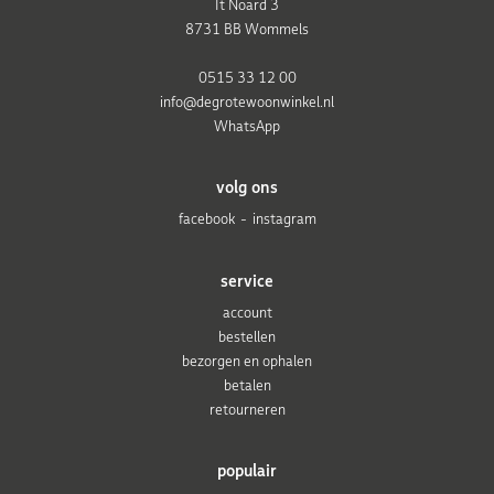
It Noard 3
8731 BB Wommels
0515 33 12 00
info@degrotewoonwinkel.nl
WhatsApp
volg ons
facebook
instagram
service
account
bestellen
bezorgen en ophalen
betalen
retourneren
populair