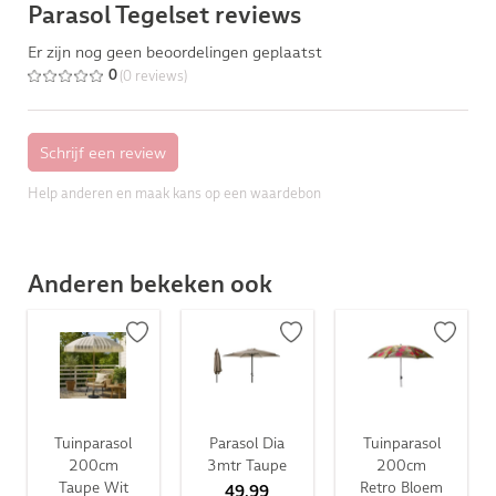
Parasol Tegelset reviews
Er zijn nog geen beoordelingen geplaatst
(0 reviews)
0
Help anderen en maak kans op een waardebon
Anderen bekeken ook
Tuinparasol
Parasol Dia
Tuinparasol
200cm
3mtr Taupe
200cm
Taupe Wit
Retro Bloem
49,99