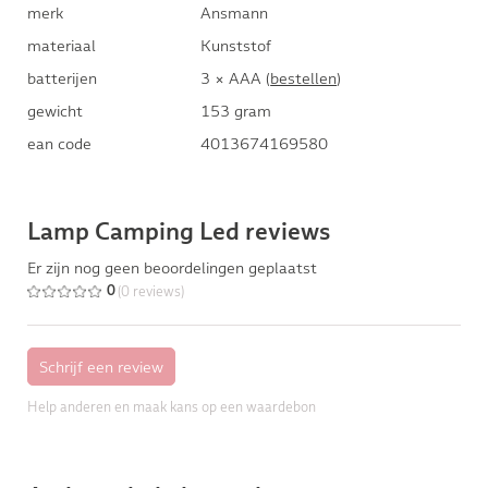
merk
Ansmann
materiaal
Kunststof
batterijen
3 × AAA (
bestellen
)
gewicht
153 gram
ean code
4013674169580
Lamp Camping Led reviews
Er zijn nog geen beoordelingen geplaatst
(0 reviews)
0
Help anderen en maak kans op een waardebon