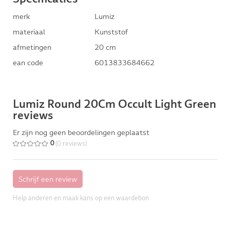
merk
Lumiz
materiaal
Kunststof
afmetingen
20 cm
ean code
6013833684662
Lumiz Round 20Cm Occult Light Green
reviews
Er zijn nog geen beoordelingen geplaatst
(0 reviews)
0
Help anderen en maak kans op een waardebon