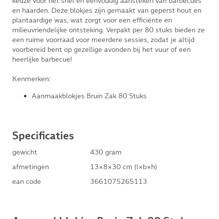
keuze voor het snel en eenvoudig aansteken van barbecues
en haarden. Deze blokjes zijn gemaakt van geperst hout en
plantaardige was, wat zorgt voor een efficiënte en
milieuvriendelijke ontsteking. Verpakt per 80 stuks bieden ze
een ruime voorraad voor meerdere sessies, zodat je altijd
voorbereid bent op gezellige avonden bij het vuur of een
heerlijke barbecue!
Kenmerken:
Aanmaakblokjes Bruin Zak 80 Stuks
Specificaties
gewicht
430 gram
afmetingen
13×8×30 cm (l×b×h)
ean code
3661075265113