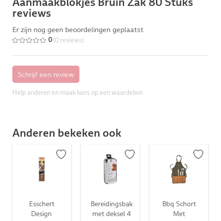
Aanmaakblokjes Bruin Zak 80 Stuks
reviews
Er zijn nog geen beoordelingen geplaatst
(0 reviews)
0
Help anderen en maak kans op een waardebon
Anderen bekeken ook
Esschert
Bereidingsbak
Bbq Schort
Design
met deksel 4
Met