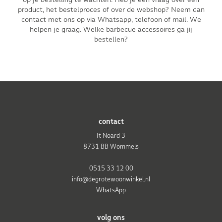
product, het bestelproces of over de webshop? Neem dan
contact met ons op via Whatsapp, telefoon of mail. We
helpen je graag. Welke barbecue accessoires ga jij
bestellen?
contact
It Noard 3
8731 BB Wommels
0515 33 12 00
info@degrotewoonwinkel.nl
WhatsApp
volg ons