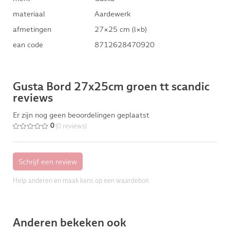
materiaal
Aardewerk
afmetingen
27×25 cm (l×b)
ean code
8712628470920
Gusta Bord 27x25cm groen tt scandic
reviews
Er zijn nog geen beoordelingen geplaatst
(0 reviews)
0
Help anderen en maak kans op een waardebon
Anderen bekeken ook