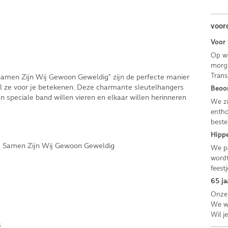
voor
Voor 
Op we
morge
Trans
Samen Zijn Wij Gewoon Geweldig" zijn de perfecte manier
el ze voor je betekenen. Deze charmante sleutelhangers
Beoor
un speciale band willen vieren en elkaar willen herinneren
We zi
entho
beste
Hippe
s Samen Zijn Wij Gewoon Geweldig
We pa
wordt
feestj
65 ja
Onze 
We we
Wil j
s