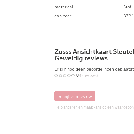
materiaal
Stof
ean code
8721
Zusss Ansichtkaart Sleut
Geweldig reviews
Er zijn nog geen beoordelingen geplaatst
(0 reviews)
0
Help anderen en maak kans op een waardebon