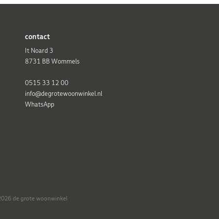
contact
It Noard 3
8731 BB Wommels
0515 33 12 00
info@degrotewoonwinkel.nl
WhatsApp
026 de grote woonwinkel