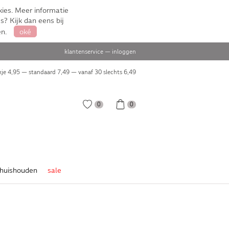
ies. Meer informatie
s? Kijk dan eens bij
en.
oké
klantenservice
—
inloggen
je 4,95 — standaard 7,49 — vanaf 30 slechts
6,49
0
0
huishouden
sale