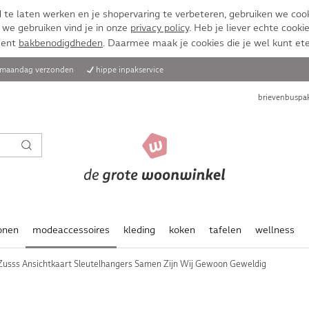
te laten werken en je shopervaring te verbeteren, gebruiken we cook
 we gebruiken vind je in onze
privacy policy
. Heb je liever echte cookie
ment
bakbenodigdheden
. Daarmee maak je cookies die je wel kunt et
, maandag verzonden
hippe inpakservice
brievenbuspak
onen
modeaccessoires
kleding
koken
tafelen
wellness
Zusss Ansichtkaart Sleutelhangers Samen Zijn Wij Gewoon Geweldig