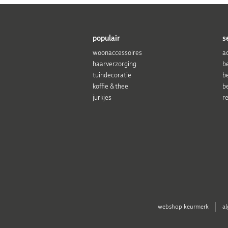
populair
s
woonaccessoires
a
haarverzorging
b
tuindecoratie
b
koffie & thee
b
jurkjes
r
webshop keurmerk
a