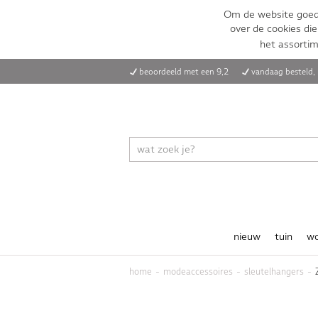
Om de website goed 
over de cookies die
het assorti
beoordeeld met een 9,2
vandaag besteld
nieuw
tuin
w
home
modeaccessoires
sleutelhangers