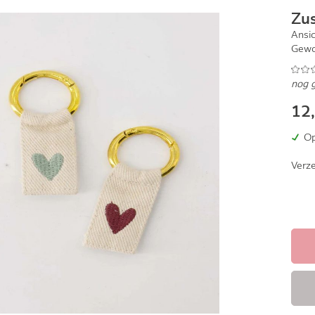
Zu
Ansi
Gewo
nog 
12
Op
Verze