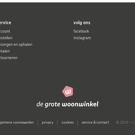
ervice
volg ons
ccount
facebook
estellen
instagram
ezorgen en ophalen
etalen
etourneren
lgemene voorwaarden
privacy
cookies
service & contact
© 2019 — 2