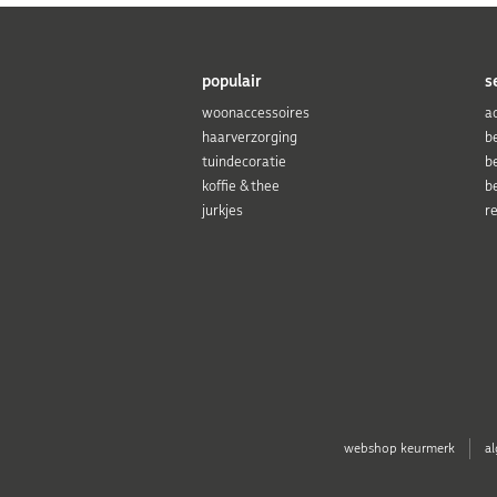
populair
s
woonaccessoires
a
haarverzorging
b
tuindecoratie
b
koffie & thee
b
jurkjes
r
webshop keurmerk
a