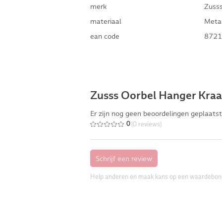
merk
Zuss
materiaal
Meta
ean code
8721
Zusss Oorbel Hanger Kraal
Er zijn nog geen beoordelingen geplaatst
(0 reviews)
0
Help anderen en maak kans op een waardebon