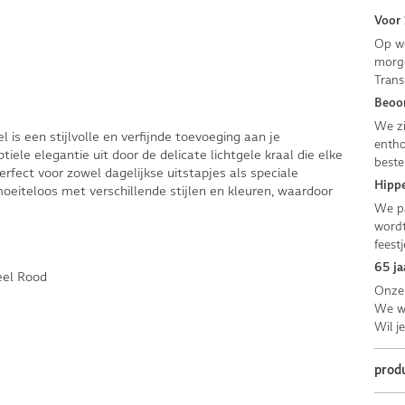
Voor 
Op we
morge
Trans
Beoor
We zi
 is een stijlvolle en verfijnde toevoeging aan je
entho
tiele elegantie uit door de delicate lichtgele kraal die elke
beste
Perfect voor zowel dagelijkse uitstapjes als speciale
Hippe
eiteloos met verschillende stijlen en kleuren, waardoor
We pa
wordt
feestj
65 ja
eel Rood
Onze 
We we
Wil j
prod