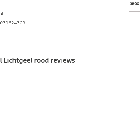
beoo
s
al
033624309
 Lichtgeel rood reviews