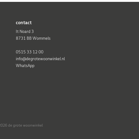
contact
It Noard 3
8731 BB Wommels
0515 33 12 00
info@degrotewoonwinkel.nl
WhatsApp
026 de grote woonwinkel