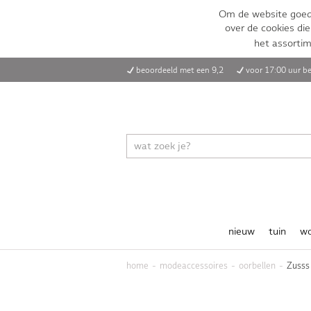
Om de website goed 
over de cookies die
het assorti
beoordeeld met een 9,2
voor 17:00 uur be
nieuw
tuin
w
home
modeaccessoires
oorbellen
Zusss