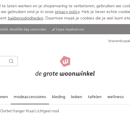
te laten werken en je shopervaring te verbeteren, gebruiken we cook
 we gebruiken vind je in onze
privacy policy
. Heb je liever echte cookie
ment
bakbenodigdheden
. Daarmee maak je cookies die je wel kunt et
steld, dezelfde dag verzonden
hippe inpakservice
brievenbuspak
onen
modeaccessoires
kleding
koken
tafelen
wellness
 Oorbel Hanger Kraal Lichtgeel rood