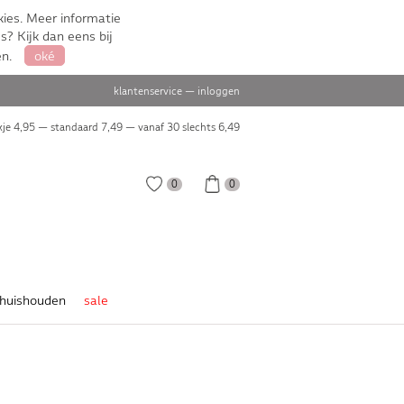
ies. Meer informatie
s? Kijk dan eens bij
en.
oké
klantenservice
—
inloggen
je 4,95 — standaard 7,49 — vanaf 30 slechts
6,49
0
0
huishouden
sale