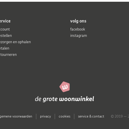
ervice
volg ons
ccount
facebook
estellen
instagram
ezorgen en ophalen
etalen
etourneren
lgemene voorwaarden
privacy
cookies
service & contact
© 2019 — 2