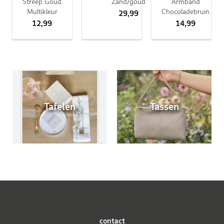
Streep Goud
Zand/goud
Armband
Multikleur
Chocoladebruin
29,99
12,99
14,99
Tafelen
Tassen
contact