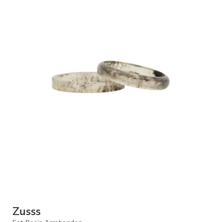
Zusss