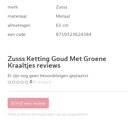
merk
Zusss
materiaal
Metaal
afmetingen
61 cm
ean code
8719323624344
Zusss Ketting Goud Met Groene
Kraaltjes reviews
Er zijn nog geen beoordelingen geplaatst
(0 reviews)
0
Help anderen en maak kans op een waardebon