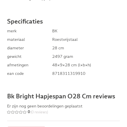
Specificaties
merk
BK
materiaal
Roestvrijstaal
diameter
28 cm
gewicht
2497 gram
afmetingen
48×9×28 cm (l×b×h)
ean code
8718311319910
Bk Bright Hapjespan O28 Cm reviews
Er zijn nog geen beoordelingen geplaatst
(0 reviews)
0