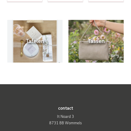
Tafelen
Tassen
contact
It Noard 3
8731 BB Wommels