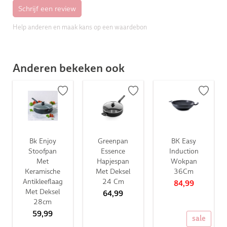
Help anderen en maak kans op een waardebon
Anderen bekeken ook
Bk Enjoy
Greenpan
BK Easy
Stoofpan
Essence
Induction
Met
Hapjespan
Wokpan
Keramische
Met Deksel
36Cm
Antikleeflaag
24 Cm
84,99
Met Deksel
64,99
28cm
59,99
sale