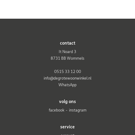
contact
It Noard 3
8731 BB Wommels
0515 33 12 00
info@degrotewoonwinkel.nl
WhatsApp
volg ons
facebook
instagram
service