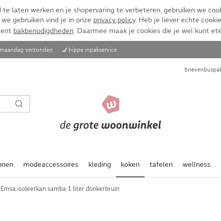
te laten werken en je shopervaring te verbeteren, gebruiken we cook
 we gebruiken vind je in onze
privacy policy
. Heb je liever echte cookie
ment
bakbenodigdheden
. Daarmee maak je cookies die je wel kunt et
, maandag verzonden
hippe inpakservice
brievenbuspak
onen
modeaccessoires
kleding
koken
tafelen
wellness
Emsa isoleerkan samba 1 liter donkerbruin