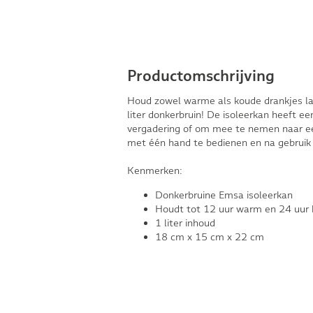
Productomschrijving
Houd zowel warme als koude drankjes l
liter donkerbruin! De isoleerkan heeft een
vergadering of om mee te nemen naar een
met één hand te bedienen en na gebruik i
Kenmerken:
Donkerbruine Emsa isoleerkan
Houdt tot 12 uur warm en 24 uur
1 liter inhoud
18 cm x 15 cm x 22 cm