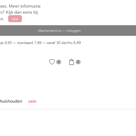
ies. Meer informatie
s? Kijk dan eens bij
en.
oké
klantenservice
—
inloggen
je 4,95 — standaard 7,49 — vanaf 30 slechts
6,49
0
0
huishouden
sale