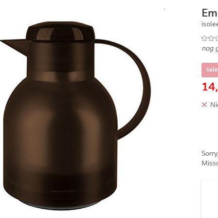
Em
isole
nog 
sale
14
Ni
Sorry
Missc