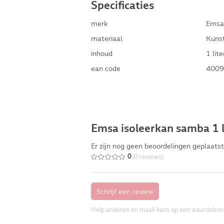
Specificaties
merk
Emsa
materiaal
Kuns
inhoud
1 lite
ean code
4009
Emsa isoleerkan samba 1 l
Er zijn nog geen beoordelingen geplaatst
(0 reviews)
0
Help anderen en maak kans op een waardebon