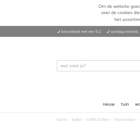
Om de website goed 
over de cookies die
het assorti
beoordeeld met een 9,2
vandaag besteld
nieuw
tuin
w
home
koken
koffie & thee
thermoskan