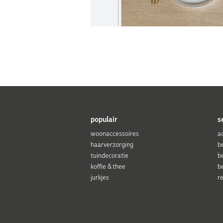
populair
s
woonaccessoires
a
haarverzorging
b
tuindecoratie
b
koffie & thee
b
jurkjes
r