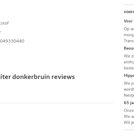
voor
Voor 
tstof
Op we
r
morge
049330440
Trans
Beoor
We zi
entho
beste
iter donkerbruin reviews
Hippe
We pa
wordt
feestj
65 ja
Onze 
We we
Wil j