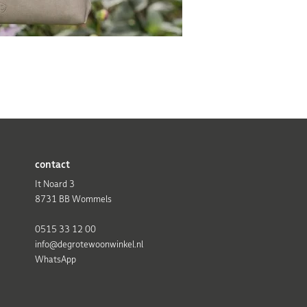
contact
It Noard 3
8731 BB Wommels
0515 33 12 00
info@degrotewoonwinkel.nl
WhatsApp