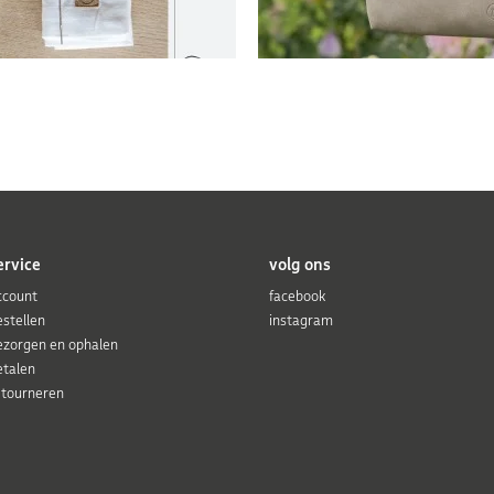
ervice
volg ons
ccount
facebook
estellen
instagram
ezorgen en ophalen
etalen
etourneren