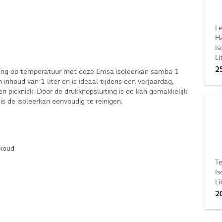
Le
H
Is
Li
2
ang op temperatuur met deze Emsa isoleerkan samba 1
 inhoud van 1 liter en is ideaal tijdens een verjaardag,
 picknick. Door de drukknopsluiting is de kan gemakkelijk
s de isoleerkan eenvoudig te reinigen.
 koud
Te
Is
Li
2