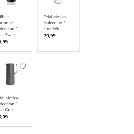
ifheit
Tefal Motiva
armonic
Isoleerkan 1
oleerkan 1
Liter Wit
ter Zwart
20,99
5,99
fal Motiva
oleerkan 1
ter Grijs
0,99