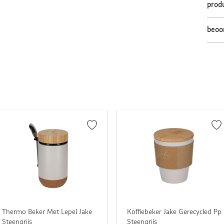
prod
beoo
Thermo Beker Met Lepel Jake
Koffiebeker Jake Gerecycled Pp
Steengrijs
Steengrijs