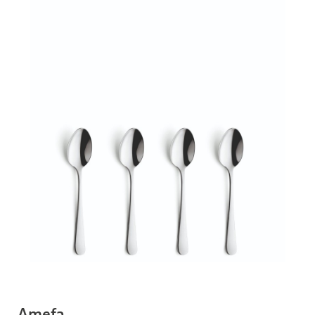
Amefa