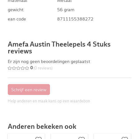
materiaal
Metaal
gewicht
56 gram
ean code
8711155388272
Amefa Austin Theelepels 4 Stuks
reviews
Er zijn nog geen beoordelingen geplaatst
(0 reviews)
0
Help anderen en maak kans op een waardebon
Anderen bekeken ook