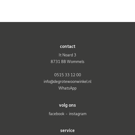
contact
It Noard 3
8731 BB Wommels
0515 33 12 00
info@degrotewoonwinkel.nl
WhatsApp
volg ons
facebook
instagram
service