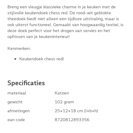
Breng een vleugje klassieke charme in je keuken met de
stijlvolle keukendoek chess red. De rood-wit geblokte
theedoek biedt niet alleen een tijdloze uitstraling, maar is
ook uiterst functioneel. Gemaakt van hoogwaardig textiel, is
deze doek perfect voor het drogen van servies en het
opfrissen van je keukeninterieur!
Kenmerken:
Keukendoek chess redl
Specificaties
materiaal
Katoen
gewicht
102 gram
afmetingen
25×12×18 cm (l×b×h)
ean code
8720812893356