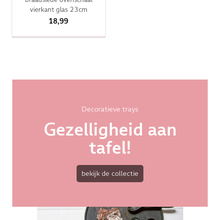
vierkant glas 23cm
18,99
Decoratieve trays
Gezelligheid aan
tafel!
bekijk de collectie