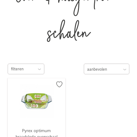
Oven­ & magentron­
schalen
filteren
Pyrex optimum
braadslede ovenschaal