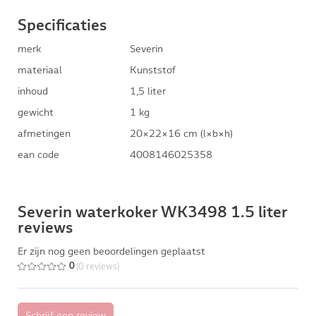
Specificaties
merk
Severin
materiaal
Kunststof
inhoud
1,5 liter
gewicht
1 kg
afmetingen
20×22×16 cm (l×b×h)
ean code
4008146025358
Severin waterkoker WK3498 1.5 liter
reviews
Er zijn nog geen beoordelingen geplaatst
(0 reviews)
0