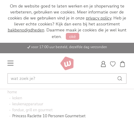
Om de website goed te laten werken en je shopervaring te
verbeteren, gebruiken we cookies. Meer informatie over de
cookies die we gebruiken vind je in onze
privacy policy
. Heb je
liever echte cookies? Kijk dan eens bij het assortiment
bakbenodigdheden
. Daarmee maak je cookies die je wel kunt
eten.
oké
voor 17:00 uur besteld, dezelfde dag verzonden
home
koken
keukenapparatuur
fondue, grill en gourmet
Princess Raclette 10 Personen Gourmetset