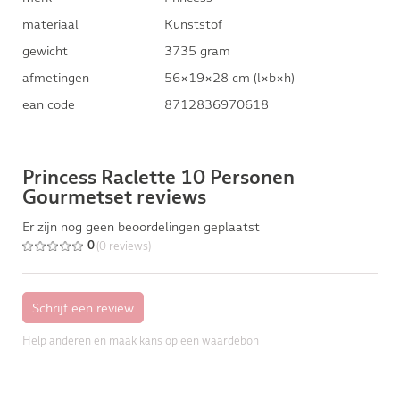
materiaal
Kunststof
gewicht
3735 gram
afmetingen
56×19×28 cm (l×b×h)
ean code
8712836970618
Princess Raclette 10 Personen
Gourmetset reviews
Er zijn nog geen beoordelingen geplaatst
(0 reviews)
0
Help anderen en maak kans op een waardebon