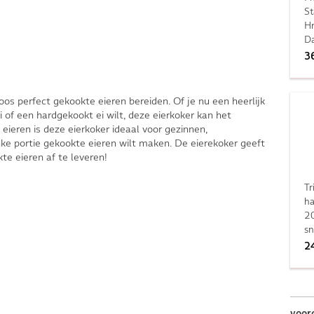
St
H
Da
3
oos perfect gekookte eieren bereiden. Of je nu een heerlijk
 of een hardgekookt ei wilt, deze eierkoker kan het
 eieren is deze eierkoker ideaal voor gezinnen,
inke portie gekookte eieren wilt maken. De eierekoker geeft
te eieren af te leveren!
Tr
h
2
sn
2
voor