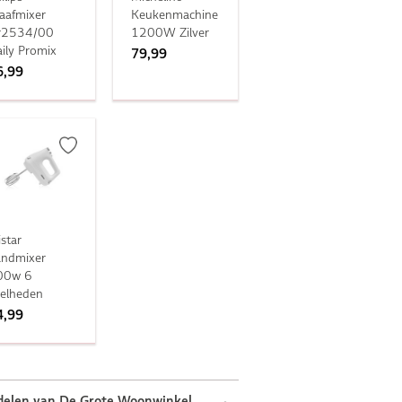
aafmixer
Keukenmachine
r2534/00
1200W Zilver
ily Promix
79,99
6,99
istar
andmixer
00w 6
elheden
4,99
delen van De Grote Woonwinkel