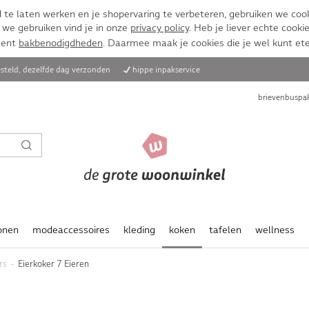
te laten werken en je shopervaring te verbeteren, gebruiken we cook
 we gebruiken vind je in onze
privacy policy
. Heb je liever echte cookie
ment
bakbenodigdheden
. Daarmee maak je cookies die je wel kunt et
steld, dezelfde dag verzonden
hippe inpakservice
brievenbuspak
onen
modeaccessoires
kleding
koken
tafelen
wellness
rs
Eierkoker 7 Eieren