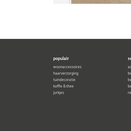
populair
s
woonaccessoires
a
haarverzorging
b
tuindecoratie
b
koffie & thee
b
jurkjes
r