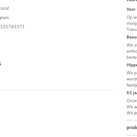
tstof
Voor 
gram
Op we
morge
125743371
Trans
Beoor
We zi
entho
beste
s
Hippe
We pa
wordt
feestj
65 ja
Onze 
We we
Wil j
prod