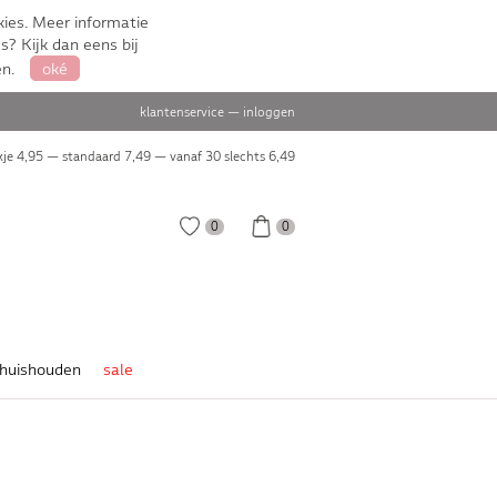
ies. Meer informatie
s? Kijk dan eens bij
en.
oké
klantenservice
—
inloggen
je 4,95 — standaard 7,49 — vanaf 30 slechts
6,49
0
0
huishouden
sale