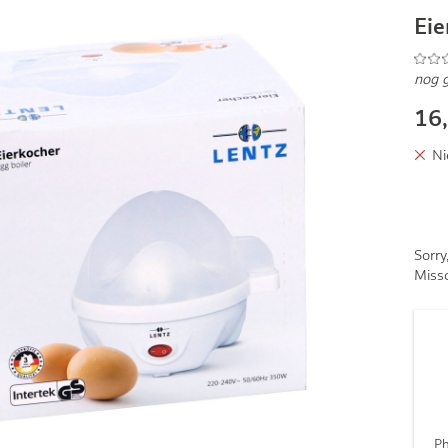
Eie
nog 
16
Ni
Sorry
Missc
Ph