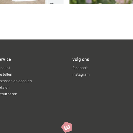
ervice
volg ons
ccount
facebook
estellen
instagram
ezorgen en ophalen
etalen
etourneren