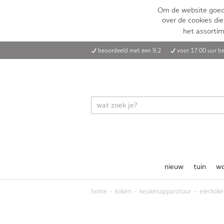
Om de website goed 
over de cookies die
het assorti
beoordeeld met een 9,2
voor 17:00 uur be
nieuw
tuin
w
home
koken
keukenapparatuur
eierkoke