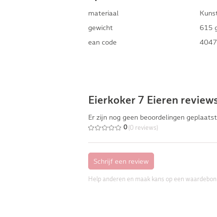
materiaal
Kuns
gewicht
615 
ean code
4047
Eierkoker 7 Eieren review
Er zijn nog geen beoordelingen geplaatst
(0 reviews)
0
Help anderen en maak kans op een waardebon