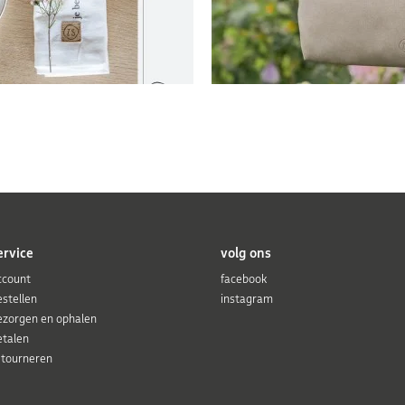
ervice
volg ons
ccount
facebook
estellen
instagram
ezorgen en ophalen
etalen
etourneren