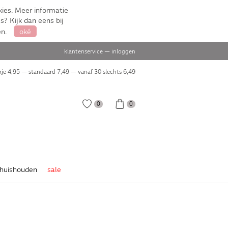
ies. Meer informatie
s? Kijk dan eens bij
en.
oké
klantenservice
—
inloggen
je 4,95 — standaard 7,49 — vanaf 30 slechts
6,49
0
0
huishouden
sale