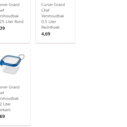
rver Grand
Curver Grand
ef
Chef
ershoudbak
Vershoudbak
25 Liter Rond
0,5 Liter
Rechthoek
,39
4,69
rver Grand
ef
ershoudbak
2 Liter
erkant
,69