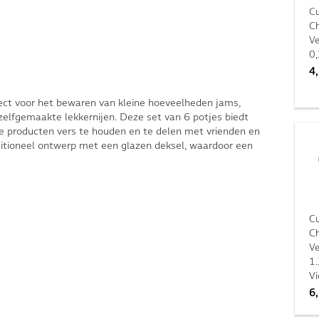
Cu
Ch
V
0,
4
ect voor het bewaren van kleine hoeveelheden jams,
 zelfgemaakte lekkernijen. Deze set van 6 potjes biedt
e producten vers te houden en te delen met vrienden en
ditioneel ontwerp met een glazen deksel, waardoor een
Cu
Ch
V
1.
Vi
6