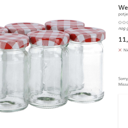
We
potj
nog 
11
Ni
Sorry
Missc