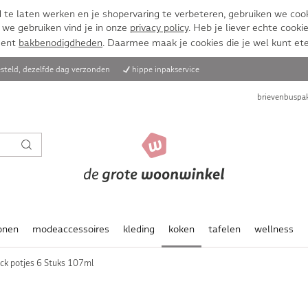
te laten werken en je shopervaring te verbeteren, gebruiken we cook
 we gebruiken vind je in onze
privacy policy
. Heb je liever echte cookie
ment
bakbenodigdheden
. Daarmee maak je cookies die je wel kunt et
steld, dezelfde dag verzonden
hippe inpakservice
brievenbuspak
onen
modeaccessoires
kleding
koken
tafelen
wellness
k potjes 6 Stuks 107ml