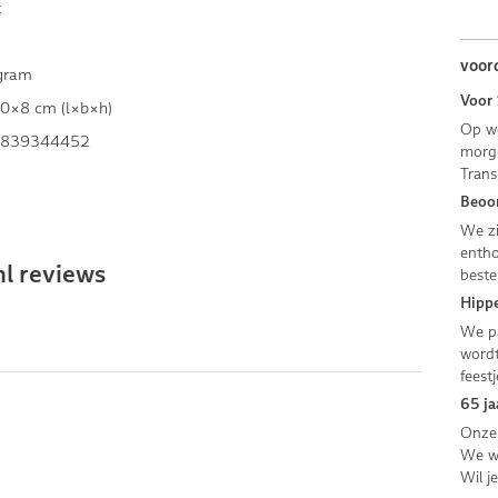
k
voor
gram
Voor 
0×8 cm (l×b×h)
Op we
839344452
morge
Trans
Beoor
We zi
entho
l reviews
beste
Hippe
We pa
wordt
feestj
65 ja
Onze 
We we
Wil j