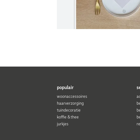
populair
s
woonaccessoires
a
haarverzorging
b
tuindecoratie
b
koffie & thee
b
jurkjes
r