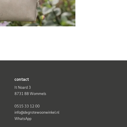
contact
It Noard 3
8731 BB Wommels
0515 33 12 00
info@degrotewoonwinkel.nl
WhatsApp