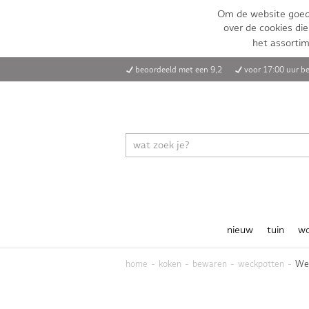
Om de website goed 
over de cookies die
het assorti
beoordeeld met een 9,2
voor 17:00 uur be
nieuw
tuin
w
home
koken
bewaren
weckpotten
Wec