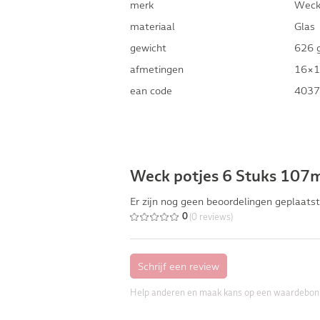
merk
Wec
materiaal
Glas
gewicht
626 
afmetingen
16×1
ean code
4037
Weck potjes 6 Stuks 107m
Er zijn nog geen beoordelingen geplaatst
(0 reviews)
0
Help anderen en maak kans op een waardebon