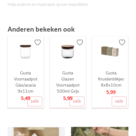
Help anderen en maak kans op een waardebon
Anderen bekeken ook
Gusta
Gusta
Gusta
Voorraadpot
Glazen
Kruidenblikjes
Glas/acacia
Voorraadpot
8x8x10cm
9x11cm
500ml Grijs
5,99
5,49
5,99
sale
sale
sale