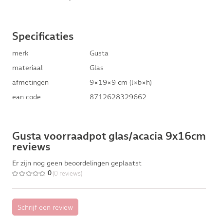
Specificaties
merk
Gusta
materiaal
Glas
afmetingen
9×19×9 cm (l×b×h)
ean code
8712628329662
Gusta voorraadpot glas/acacia 9x16cm
reviews
Er zijn nog geen beoordelingen geplaatst
(0 reviews)
0