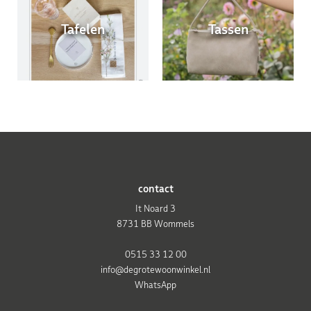
Tafelen
Tassen
contact
It Noard 3
8731 BB Wommels
0515 33 12 00
info@degrotewoonwinkel.nl
WhatsApp